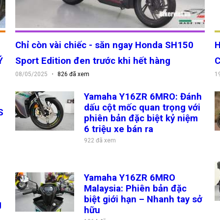
i TPHCM
ến bất ngờ
0
Chỉ còn vài chiếc - săn ngay Honda
SH150 Sport Edition đen trước khi hết
N
hàng
1
08/05/2025
826 đã xem
u? Made in Japan
i
Yamaha Y16ZR 6MRO: Đánh dấu cột
i
mốc quan trọng với phiên bản đặc biệt
phong cách và tinh tế
kỷ niệm 6 triệu xe bán ra
922 đã xem
 cầm tay, đăng ký nhanh chóng
–
Yamaha Y16ZR 6MRO Malaysia: Phiên
chuyên bán Dream 125 nhập khẩu
bản đặc biệt giới hạn – Nhanh tay sở
hữu
gì khác biệt xe đời cũ?