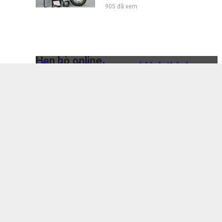
22/12/2323 01:42
Dream 125 2024 Thái Lan nhập khẩu ch
19/09/2323 10:42
Hẹn hò online
Lát gạch gì cho sàn nhà tắm?
19/09/2323 10:25
Xem thêm
Cập nhật báo giá gạch lát sân vườn Vig
15/09/2323 08:47
Năm 2023 gạch lát nền 60x60 giá bao n
29/08/2323 10:50
Gạch 80x80 1 thùng bao nhiêu viên? Bá
29/08/2323 10:35
Có nên mua mẫu gạch lát nền đẹp 60x60
Tìm bạn bốn phương có hình thành công chỉ
10/11/2222 02:07
trong vòng nốt nhạc
20/04/2022
2230 đã xem
Bí quyết cách làm chả giò hải sản ngon
10/11/2222 02:03