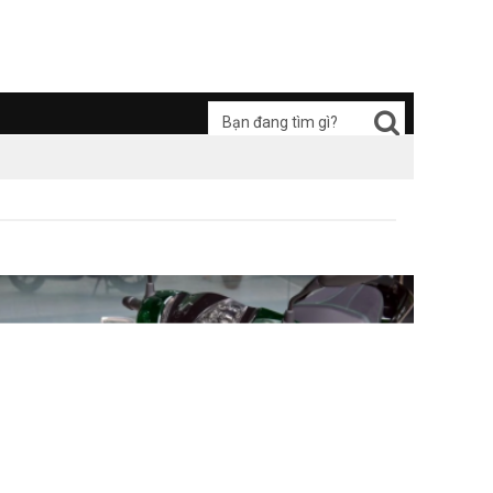
Hẹn hò
Đầu tư Forex