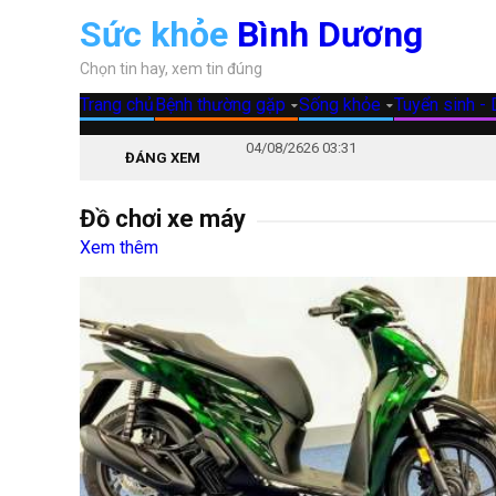
Sức khỏe
Bình Dương
Chọn tin hay, xem tin đúng
Trang chủ
Bệnh thường gặp
Sống khỏe
T
04/08/2626 03:31
ĐÁNG XEM
Giá Honda SH150 Vetro Green chỉ 220 tr
Đồ chơi xe máy
09/04/2626 03:51
Xem thêm
Honda Super Cub C125 ABS 2026 Thái Lan
23/07/2424 09:49
Yamaha Fascino 125 nhập khẩu: "Ngoại 
14/03/2424 06:06
Dán Decal Đổi Màu Xe ở TP.HCM - Giá Rẻ
14/03/2424 01:36
Dán Tem Trùm Xe Máy Chuyên Nghiệp 
05/03/2424 10:16