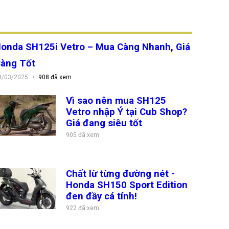
Honda SH125i Vetro – Mua Càng
hanh, Giá Càng Tốt
9/03/2025
908 đã xem
Vì sao nên mua SH125 Vetro nhập Ý tại
Cub Shop? Giá đang siêu tốt
905 đã xem
Chất lừ từng đường nét - Honda SH150
Sport Edition đen đầy cá tính!
922 đã xem