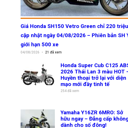
Dịch vụ dán decal đổi màu xe giá rẻ tạ
05/03/2424 07:17
Đổi màu xe không cần sơn | Tiết kiệm đ
Giá Honda SH150 Vetro Green chỉ 22
01/03/2424 10:43
triệu cập nhật ngày 04/08/2026 –
Dán PPF Xe Máy Giá Bao Nhiêu?
Phiên bản SH Ý giới hạn 500 xe
24/01/2424 11:41
04/08/2026
21 đã xem
[Góc Giải Đáp] Xe Cub 50 giá bao nhiê
17/01/2424 03:29
Honda Super Cub C125 ABS 2026 Thá
Lan 3 màu HOT - Huyền thoại trở lại vớ
Xe Dream đời mới NCX 125 - Đẳng cấp, 
diện mạo mới đầy tinh tế
11/01/2424 03:17
254 đã xem
Dream 125 2024 mới giấy tờ nhập khẩu
10/01/2424 12:40
Yamaha Y16ZR 6MRO: Sở hữu ngay 
Cửa hàng xe máy Bến Tre Tùng Motor 
Đẳng cấp không dành cho số đông!
27/12/2323 05:38
905 đã xem
Honda Dream 125 đời mới nhất 2024 có 