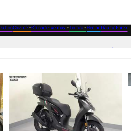
uyển sinh - Du học
Chia sẻ
Đồ chơi - xe máy
Tin tức
iệu cập nhật ngày 04/08/2026 – Phiên bản SH Ý giới hạn 500 xe
 3 màu HOT - Huyền thoại trở lại với diện mạo mới đầy tinh tế
binh" Ấn Độ liệu có khuất phục được các đối thủ cùng phân khúc
 Lột Xác Diện Mạo Xe Yêu Với Chi Phí Tiết Kiệm
ở TP.HCM