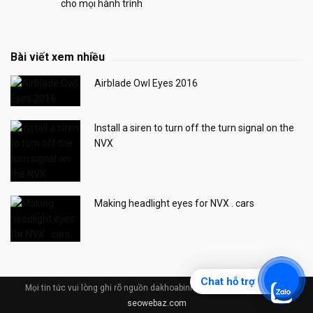
cho mọi hành trình
Bài viết xem nhiều
Airblade Owl Eyes 2016
Install a siren to turn off the turn signal on the
NVX
Making headlight eyes for NVX . cars
Chat hỗ trợ
Mọi tin tức vui lòng ghi rõ nguồn dakhoabinhduong.com © Design by
seowebaz.com