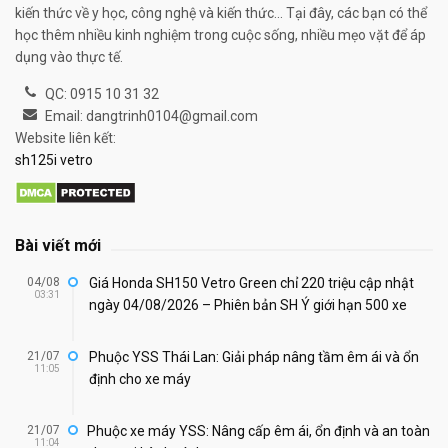
kiến thức về y học, công nghệ và kiến thức... Tại đây, các bạn có thể
học thêm nhiều kinh nghiệm trong cuộc sống, nhiều mẹo vặt để áp
dụng vào thực tế.
QC: 0915 10 31 32
Email: dangtrinh0104@gmail.com
Website liên kết:
sh125i vetro
Bài viết mới
04/08
Giá Honda SH150 Vetro Green chỉ 220 triệu cập nhật
03:31
ngày 04/08/2026 – Phiên bản SH Ý giới hạn 500 xe
21/07
Phuộc YSS Thái Lan: Giải pháp nâng tầm êm ái và ổn
11:05
định cho xe máy
21/07
Phuộc xe máy YSS: Nâng cấp êm ái, ổn định và an toàn
11:04