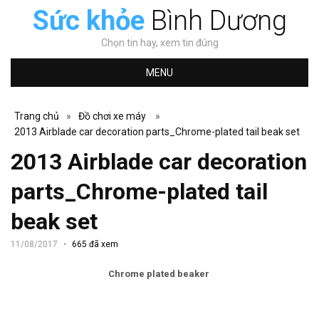
Sức khỏe
Bình Dương
Chọn tin hay, xem tin đúng
MENU
Trang chủ
»
Đồ chơi xe máy
»
2013 Airblade car decoration parts_Chrome-plated tail beak set
2013 Airblade car decoration
parts_Chrome-plated tail
beak set
11/08/2017
665 đã xem
Chrome plated beaker