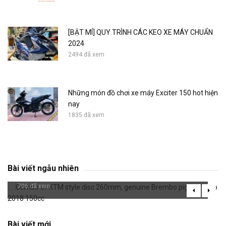
[BẬT MÍ] QUY TRÌNH CÁC KEO XE MÁY CHUẨN
2024
2494 đã xem
Những món đồ chơi xe máy Exciter 150 hot hiện
nay
1835 đã xem
Combo of KTM style disc 260mm, genuine
Bài viết ngẫu nhiên
Brembo pig for Vario 2018 150cc
706 đã xem
Bài viết mới