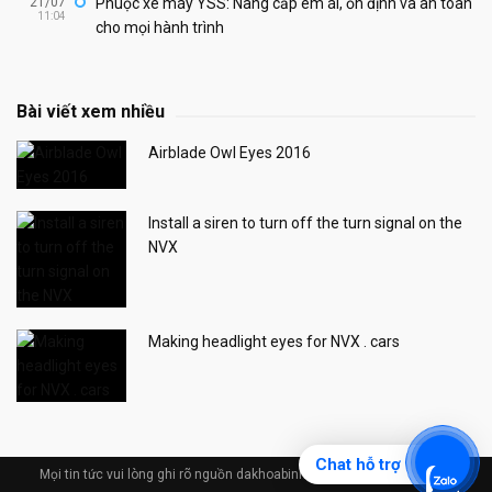
21/07
Phuộc xe máy YSS: Nâng cấp êm ái, ổn định và an toàn
11:04
cho mọi hành trình
Bài viết xem nhiều
Airblade Owl Eyes 2016
Install a siren to turn off the turn signal on the
NVX
Making headlight eyes for NVX . cars
Chat hỗ trợ
Mọi tin tức vui lòng ghi rõ nguồn dakhoabinhduong.com © Design by