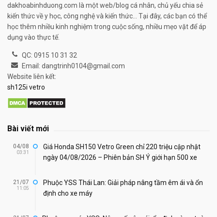
dakhoabinhduong.com là một web/blog cá nhân, chủ yếu chia sẻ
kiến thức về y học, công nghệ và kiến thức... Tại đây, các bạn có thể
học thêm nhiều kinh nghiệm trong cuộc sống, nhiều mẹo vặt để áp
dụng vào thực tế.
QC: 0915 10 31 32
Email: dangtrinh0104@gmail.com
Website liên kết:
sh125i vetro
Bài viết mới
04/08
Giá Honda SH150 Vetro Green chỉ 220 triệu cập nhật
03:31
ngày 04/08/2026 – Phiên bản SH Ý giới hạn 500 xe
21/07
Phuộc YSS Thái Lan: Giải pháp nâng tầm êm ái và ổn
11:05
định cho xe máy