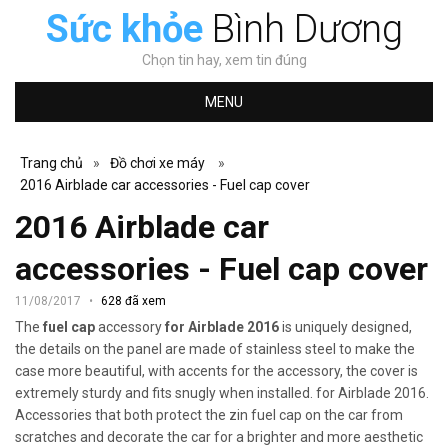
Sức khỏe
Bình Dương
Chọn tin hay, xem tin đúng
MENU
Trang chủ
»
Đồ chơi xe máy
»
2016 Airblade car accessories - Fuel cap cover
2016 Airblade car
accessories - Fuel cap cover
11/08/2017
628 đã xem
The
fuel cap
accessory
for Airblade 2016
is uniquely designed,
the details on the panel are made of stainless steel to make the
case more beautiful, with accents for the accessory, the cover is
extremely sturdy and fits snugly when installed. for Airblade 2016.
Accessories that both protect the zin fuel cap on the car from
scratches and decorate the car for a brighter and more aesthetic