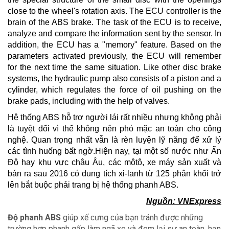
close to the wheel's rotation axis.
The ECU controller is the
brain of the ABS brake.
The task of the ECU is to receive,
analyze and compare the information sent by the sensor.
In
addition, the ECU has a "memory" feature.
Based on the
parameters activated previously, the ECU will remember
for the next time the same situation.
Like other disc brake
systems, the hydraulic pump also consists of a piston and a
cylinder, which regulates the force of oil pushing on the
brake pads, including with the help of valves.
Hệ thống ABS hỗ trợ người lái rất nhiều nhưng không phải
là tuyệt đối vì thế không nên phó mặc an toàn cho công
nghệ. Quan trọng nhất vẫn là rèn luyện lỹ năng để xử lý
các tình huống bất ngờ.Hiện nay, tại một số nước như Ấn
Độ hay khu vực châu Âu, các môtô, xe máy sản xuất và
bán ra sau 2016 có dung tích xi-lanh từ 125 phân khối trở
lên bắt buộc phải trang bị hệ thống phanh ABS.
Nguồn: VNExpress
Độ phanh ABS
giúp xế cưng của bạn tránh được những
trường hợp phanh gấp làm ngã xe và đem lại sự an toàn, hạn