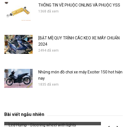
THÔNG TIN VỀ PHUỘC ONLINS VÀ PHUỘC YSS
1368 đã xem
[BẬT MÍ] QUY TRÌNH CÁC KEO XE MÁY CHUẨN
2024
2494 đã xem
Những món đồ chơi xe máy Exciter 150 hot hiện
nay
1835 đã xem
Led Hump - Steering wheel with lights
Bài viết ngẫu nhiên
640 đã xem