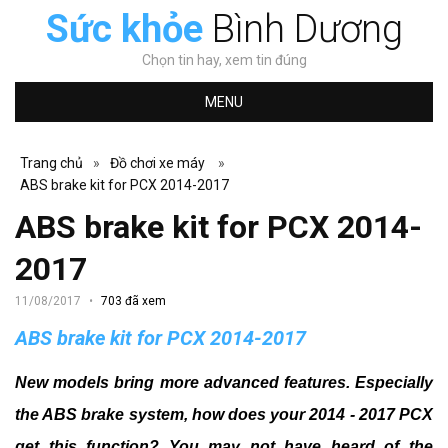
Sức khỏe
Bình Dương
Chọn tin hay, xem tin đúng
MENU
Trang chủ
»
Đồ chơi xe máy
»
ABS brake kit for PCX 2014-2017
ABS brake kit for PCX 2014-
2017
11/08/2017
703 đã xem
ABS brake kit for PCX 2014-2017
New models bring more advanced features.
Especially
the ABS brake system, how does your 2014 - 2017 PCX
get this function?
You may not have heard of the