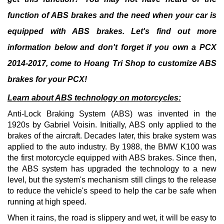
function of ABS brakes and the need when your car is
equipped with ABS brakes.
Let's find out more
information below and don't forget if you own a PCX
2014-2017, come to Hoang Tri Shop to customize ABS
brakes for your PCX!
Learn about ABS technology on motorcycles:
Anti-Lock Braking System (ABS) was invented in the
1920s by Gabriel Voisin.
Initially, ABS only applied to the
brakes of the aircraft.
Decades later, this brake system was
applied to the auto industry.
By 1988, the BMW K100 was
the first motorcycle equipped with ABS brakes.
Since then,
the ABS system has upgraded the technology to a new
level, but the system's mechanism still clings to the release
to reduce the vehicle's speed to help the car be safe when
running at high speed.
When it rains, the road is slippery and wet, it will be easy to