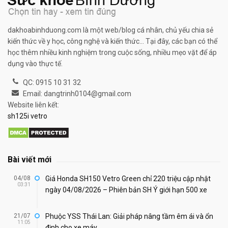
dakhoabinhduong.com là một web/blog cá nhân, chủ yếu chia sẻ
kiến thức về y học, công nghệ và kiến thức... Tại đây, các bạn có thể
học thêm nhiều kinh nghiệm trong cuộc sống, nhiều mẹo vặt để áp
dụng vào thực tế.
QC: 0915 10 31 32
Email: dangtrinh0104@gmail.com
Website liên kết:
sh125i vetro
Bài viết mới
04/08
Giá Honda SH150 Vetro Green chỉ 220 triệu cập nhật
03:31
ngày 04/08/2026 – Phiên bản SH Ý giới hạn 500 xe
21/07
Phuộc YSS Thái Lan: Giải pháp nâng tầm êm ái và ổn
11:05
định cho xe máy