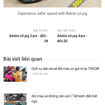
Experience safer speed with Adelin oil pig
BÀI TRƯỚC
BÀI TIẾP THEO
Adelin oil pig 2 pis - ADL-
Adelin oil pig 4 pis -
28
ADL20
Bài viết liên quan
Dịch vụ dán decal đổi màu xe giá rẻ tại TPHCM
1868 đã xem
Đổi màu xe không cần sơn | Tiết kiệm đến bất
ngờ