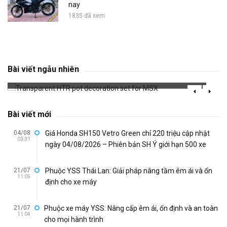
nay
1835 đã xem
Transparent HTR pot decoration set for MSX
Bài viết ngẫu nhiên
714 đã xem
Bài viết mới
04/08
Giá Honda SH150 Vetro Green chỉ 220 triệu cập nhật
03:31
ngày 04/08/2026 – Phiên bản SH Ý giới hạn 500 xe
21/07
Phuộc YSS Thái Lan: Giải pháp nâng tầm êm ái và ổn
11:05
định cho xe máy
21/07
Phuộc xe máy YSS: Nâng cấp êm ái, ổn định và an toàn
11:04
cho mọi hành trình