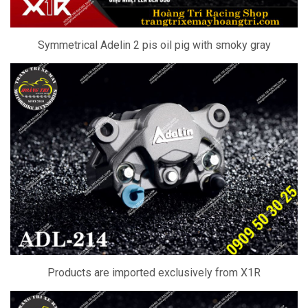
Symmetrical Adelin 2 pis oil pig with smoky gray
Products are imported exclusively from X1R