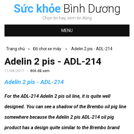
Sức khỏe
Bình Dương
Chọn tin hay, xem tin đúng
MENU
Trang chủ
»
Đồ chơi xe máy
»
Adelin 2 pis - ADL-214
Adelin 2 pis - ADL-214
11/08/2017
806 đã xem
Adelin 2 pis - ADL-214
For the ADL-214 Adelin 2 pis oil line, it is quite well
designed.
You can see a shadow of the Brembo oil pig line
somewhere because the Adelin 2 pis ADL-214 oil pig
product has a design quite similar to the Brembo brand