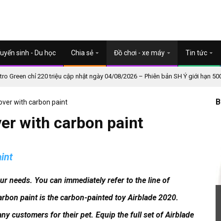
uyển sinh - Du học
Chia sẻ
Đồ chơi - xe máy
Tin tức
o Green chỉ 220 triệu cập nhật ngày 04/08/2026 – Phiên bản SH Ý giới hạn 50
B
over with carbon paint
er with carbon paint
int
our needs.
You can immediately refer to the line of
arbon paint is the carbon-painted toy Airblade 2020.
ny customers for their pet.
Equip the full set of Airblade