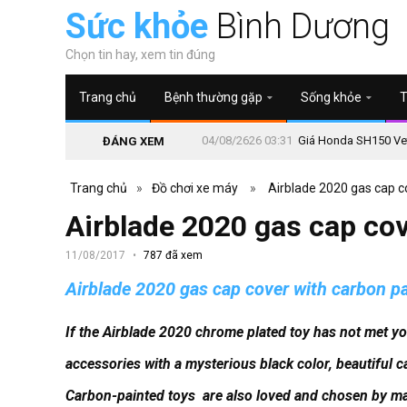
Sức khỏe
Bình Dương
Chọn tin hay, xem tin đúng
Trang chủ
Bệnh thường gặp
Sống khỏe
T
04/08/2626 03:31
Giá Honda SH150 Vetr
ĐÁNG XEM
Trang chủ
»
Đồ chơi xe máy
»
Airblade 2020 gas cap c
Airblade 2020 gas cap cov
11/08/2017
787 đã xem
Airblade 2020 gas cap cover with carbon pa
If the Airblade 2020 chrome plated toy has not met y
accessories with a mysterious black color, beautiful c
Carbon-painted toys
are also loved and chosen by ma