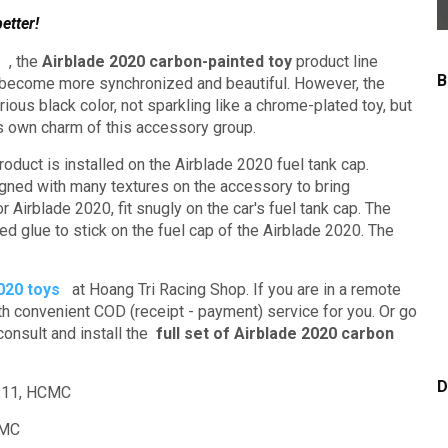
etter!
s
, the
Airblade 2020 carbon-painted toy
product line
B
t become more synchronized and beautiful.
However, the
ous black color, not sparkling like a chrome-plated toy, but
ts own charm of this accessory group.
oduct is installed on the Airblade 2020 fuel tank cap.
igned with many textures on the accessory to bring
or Airblade 2020, fit snugly on the car's fuel tank cap.
The
zed glue to stick on the fuel cap of the Airblade 2020. The
020 toys
at Hoang Tri Racing Shop.
If you are in a remote
ith convenient COD (receipt - payment) service for you.
Or go
consult and install the
full set of Airblade 2020 carbon
D
t 11, HCMC
CMC