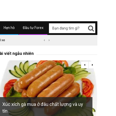
Hẹn hò
Đầu tư Forex
0 xe
09/04/2626 03:51
Honda Super Cub C125 ABS


ài viết ngẫu nhiên
Xúc xích gà mua ở đâu chất lượng và uy
Nứt hậ
tín
quả