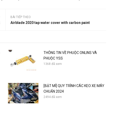
C
BÀI TIẾP THEO
t
Airblade 2020 tap water cover with carbon paint
i
THÔNG TIN VỀ PHUỘC ONLINS VÀ
PHUỘC YSS
1368 đã xem
[BẬT MÍ] QUY TRÌNH CÁC KEO XE MÁY
CHUẨN 2024
2494 đã xem