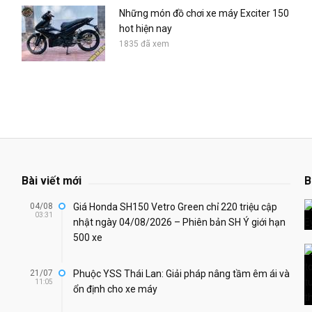
Những món đồ chơi xe máy Exciter 150
hot hiện nay
1835 đã xem
Bài viết mới
B
04/08
Giá Honda SH150 Vetro Green chỉ 220 triệu cập
03:31
nhật ngày 04/08/2026 – Phiên bản SH Ý giới hạn
500 xe
21/07
Phuộc YSS Thái Lan: Giải pháp nâng tầm êm ái và
11:05
ổn định cho xe máy