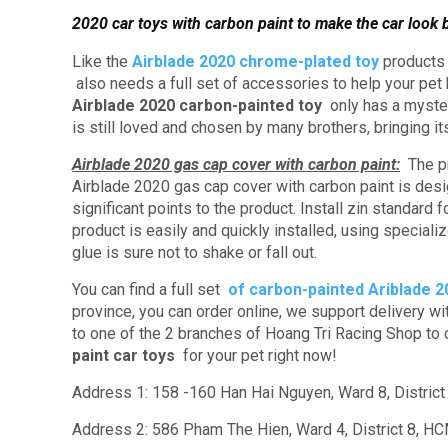
2020 car toys with carbon paint to make the car look b
Like the
Airblade 2020 chrome-plated toy
product
also needs a full set of accessories to help your pe
Airblade 2020 carbon-painted toy
only has a mysteri
is still loved and chosen by many brothers, bringing i
Airblade 2020 gas cap cover with carbon paint:
The pr
Airblade 2020 gas cap cover with carbon paint is des
significant points to the product.
Install zin standard f
product is easily and quickly installed, using speciali
glue is sure not to shake or fall out.
You can find a full set
of
carbon-painted
Ariblade 2
province, you can order online, we support delivery w
to one of the 2 branches of Hoang Tri Racing Shop to 
paint car toys
for your pet right now!
Address 1: 158 -160 Han Hai Nguyen, Ward 8, Distric
Address 2: 586 Pham The Hien, Ward 4, District 8, H