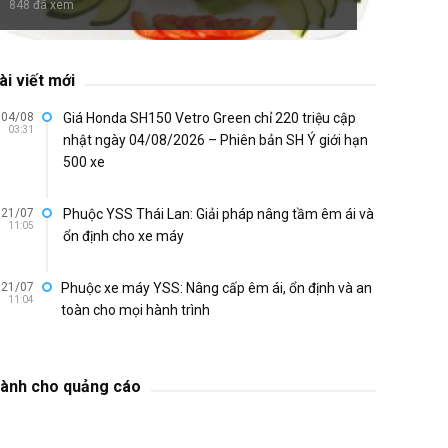
848 đã xem
2235 đã
ài viết mới
04/08
Giá Honda SH150 Vetro Green chỉ 220 triệu cập
03:31
nhật ngày 04/08/2026 – Phiên bản SH Ý giới hạn
500 xe
21/07
Phuộc YSS Thái Lan: Giải pháp nâng tầm êm ái và
11:05
ổn định cho xe máy
21/07
Phuộc xe máy YSS: Nâng cấp êm ái, ổn định và an
11:04
toàn cho mọi hành trình
ành cho quảng cáo