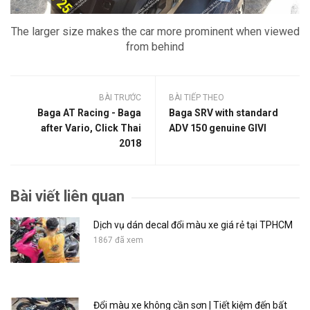
The larger size makes the car more prominent when viewed
from behind
BÀI TRƯỚC
BÀI TIẾP THEO
Baga AT Racing - Baga
Baga SRV with standard
after Vario, Click Thai
ADV 150 genuine GIVI
2018
Bài viết liên quan
Dịch vụ dán decal đổi màu xe giá rẻ tại TPHCM
1867 đã xem
Đổi màu xe không cần sơn | Tiết kiệm đến bất