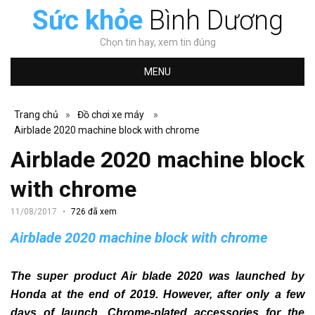
Sức khỏe
Bình Dương
Chọn tin hay, xem tin đúng
MENU
Trang chủ
»
Đồ chơi xe máy
»
Airblade 2020 machine block with chrome
Airblade 2020 machine block
with chrome
11/08/2017
726 đã xem
Airblade 2020 machine block with chrome
The super product Air blade 2020 was launched by
Honda at the end of 2019. However, after only a few
days of launch.
Chrome-plated accessories for the