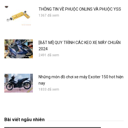
THÔNG TIN VỀ PHUỘC ONLINS VÀ PHUỘC YSS
1367 đã xem
[BẬT MÍ] QUY TRÌNH CÁC KEO XE MÁY CHUẨN
2024
2491 đã xem
Những món đồ chơi xe máy Exciter 150 hot hiện
nay
1833 đã xem
Rizoma hammer (glass) - toy car Fz-S
Bài viết ngẫu nhiên
615 đã xem