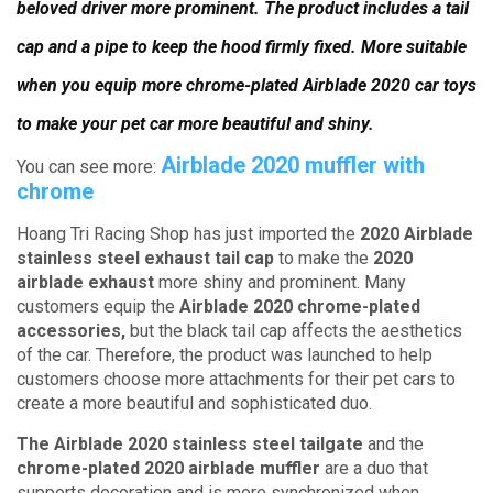
beloved driver more prominent.
The product includes a tail
cap and a pipe to keep the hood firmly fixed.
More suitable
when you equip more chrome-plated Airblade 2020 car toys
to make your pet car more beautiful and shiny.
Airblade 2020 muffler with
You can see more:
chrome
Hoang Tri Racing Shop has just imported the
2020 Airblade
stainless steel exhaust tail cap
to make the
2020
airblade exhaust
more shiny and prominent.
Many
customers equip the
Airblade 2020 chrome-plated
accessories,
but the black tail cap affects the aesthetics
of the car.
Therefore, the product was launched to help
customers choose more attachments for their pet cars to
create a more beautiful and sophisticated duo.
The Airblade 2020 stainless steel tailgate
and the
chrome-plated 2020 airblade muffler
are a duo that
supports decoration and is more synchronized when