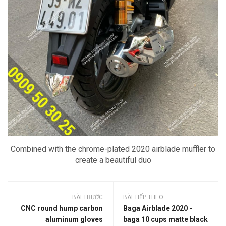
Combined with the chrome-plated 2020 airblade muffler to
create a beautiful duo
BÀI TRƯỚC
BÀI TIẾP THEO
CNC round hump carbon
Baga Airblade 2020 -
aluminum gloves
baga 10 cups matte black