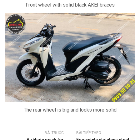
Front wheel with solid black AKEI braces
The rear wheel is big and looks more solid
BÀI TRƯỚC
BÀI TIẾP THEO
Airblade mask for
Foot-style stainless steel