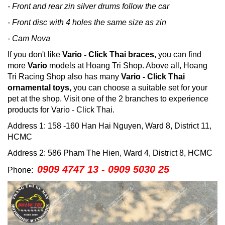
- Front and rear zin silver drums follow the car
- Front disc with 4 holes the same size as zin
- Cam Nova
If you don't like
Vario - Click Thai braces,
you can find
more
Vario
models
at Hoang Tri Shop.
Above all, Hoang
Tri Racing Shop also has many
Vario - Click Thai
ornamental toys,
you can choose a suitable set for your
pet at the shop.
Visit one of the 2 branches to experience
products for Vario - Click Thai.
Address 1: 158 -160 Han Hai Nguyen, Ward 8, District 11,
HCMC
Address 2: 586 Pham The Hien, Ward 4, District 8, HCMC
0909 4747 13 - 0909 5030 25
Phone: