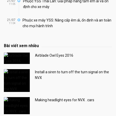
21/07
Phuộc YSS Thái Lan: Giải pháp nâng tầm êm ái và ổn
11:05
định cho xe máy
21/07
Phuộc xe máy YSS: Nâng cấp êm ái, ổn định và an toàn
11:04
cho mọi hành trình
Bài viết xem nhiều
Airblade Owl Eyes 2016
Install a siren to turn off the turn signal on the
NVX
Making headlight eyes for NVX . cars