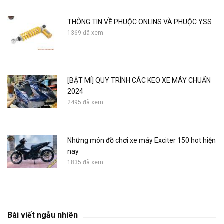
THÔNG TIN VỀ PHUỘC ONLINS VÀ PHUỘC YSS
1369 đã xem
[BẬT MÍ] QUY TRÌNH CÁC KEO XE MÁY CHUẨN
2024
2495 đã xem
Những món đồ chơi xe máy Exciter 150 hot hiện
nay
1835 đã xem
Racing Boy Premium VD fork yellow fork with
Airblade
Bài viết ngẫu nhiên
776 đã xem