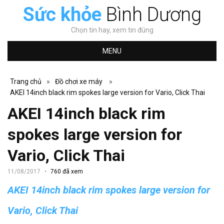
Sức khỏe
Bình Dương
Chọn tin hay, xem tin đúng
MENU
Trang chủ
»
Đồ chơi xe máy
»
AKEI 14inch black rim spokes large version for Vario, Click Thai
AKEI 14inch black rim
spokes large version for
Vario, Click Thai
11/08/2017
760 đã xem
AKEI 14inch black rim spokes large version for
Vario, Click Thai