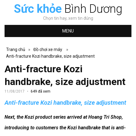
Sức khỏe
Bình Dương
Chọn tin hay, xem tin đúng
MENU
Trang chủ
»
Đồ chơi xe máy
»
Anti-fracture Kozi handbrake, size adjustment
Anti-fracture Kozi
handbrake, size adjustment
11/08/2017
649 đã xem
Anti-fracture Kozi handbrake, size adjustment
Next, the Kozi product series arrived at Hoang Tri Shop,
introducing to customers the Kozi handbrake that is anti-