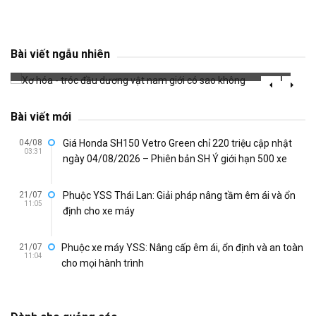
Xơ hóa - tróc đầu dương vật nam giới có sao
không
Bài viết ngẫu nhiên
3860 đã xem
Bài viết mới
04/08
Giá Honda SH150 Vetro Green chỉ 220 triệu cập nhật
03:31
ngày 04/08/2026 – Phiên bản SH Ý giới hạn 500 xe
21/07
Phuộc YSS Thái Lan: Giải pháp nâng tầm êm ái và ổn
11:05
định cho xe máy
21/07
Phuộc xe máy YSS: Nâng cấp êm ái, ổn định và an toàn
11:04
cho mọi hành trình