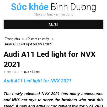
Sức khỏe
Bình Dương
Chọn tin hay, xem tin đúng
MENU
Trang chủ
»
Đồ chơi xe máy
»
Audi A11 Led light for NVX 2021
Audi A11 Led light for NVX
2021
11/08/2017
828 đã xem
Audi A11 Led light for NVX 2021
The newly released NVX 2021 has many accessories
and NVX car toys to serve the brothers who own this
steed.
A new and equally convenient toy for NVX 2021