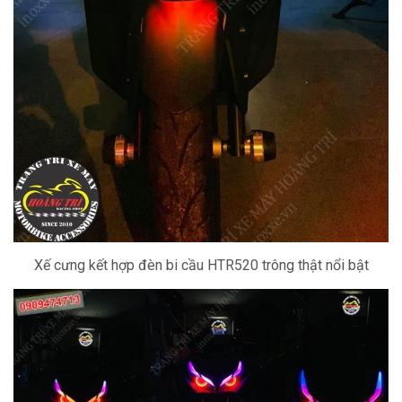
Xế cưng kết hợp đèn bi cầu HTR520 trông thật nổi bật