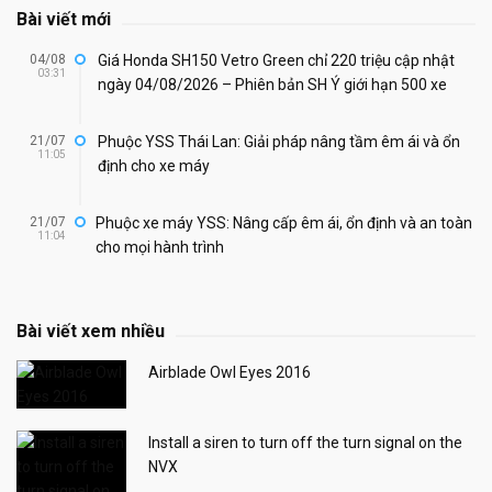
Bài viết mới
04/08
Giá Honda SH150 Vetro Green chỉ 220 triệu cập nhật
03:31
ngày 04/08/2026 – Phiên bản SH Ý giới hạn 500 xe
21/07
Phuộc YSS Thái Lan: Giải pháp nâng tầm êm ái và ổn
11:05
định cho xe máy
21/07
Phuộc xe máy YSS: Nâng cấp êm ái, ổn định và an toàn
11:04
cho mọi hành trình
Bài viết xem nhiều
Airblade Owl Eyes 2016
Install a siren to turn off the turn signal on the
NVX