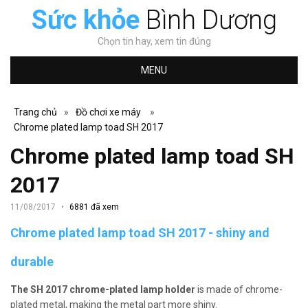
Sức khỏe
Bình Dương
Chọn tin hay, xem tin đúng
MENU
Trang chủ
»
Đồ chơi xe máy
»
Chrome plated lamp toad SH 2017
Chrome plated lamp toad SH
2017
11/08/2017
6881 đã xem
Chrome plated lamp toad SH 2017 - shiny and
durable
The SH 2017 chrome-plated lamp holder
is made of chrome-
plated metal, making the metal part more shiny.