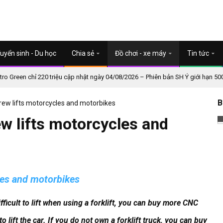
uyển sinh - Du học
Chia sẻ
Đồ chơi - xe máy
Tin tức
o Green chỉ 220 triệu cập nhật ngày 04/08/2026 – Phiên bản SH Ý giới hạn 50
B
w lifts motorcycles and motorbikes
 lifts motorcycles and
es and motorbikes
ifficult to lift when using a forklift, you can buy more CNC
 lift the car.
If you do not own a forklift truck, you can buy