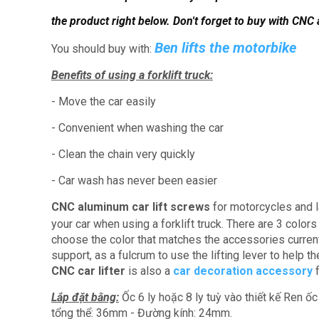
the product right below.
Don't forget to buy with CNC
Ben lifts the motorbike
You should buy with:
Benefits of using a forklift truck:
- Move the car easily
- Convenient when washing the car
- Clean the chain very quickly
- Car wash has never been easier
CNC aluminum car lift screws
for motorcycles and l
your car when using a forklift truck.
There are 3 colors
choose the color that matches the accessories current
support, as a fulcrum to use the lifting lever to help t
CNC car lifter
is also a
car decoration accessory
f
Lắp đặt bằng:
Ốc 6 ly hoặc 8 ly tuỳ vào thiết kế Ren ốc
tổng thể: 36mm - Đường kính: 24mm.