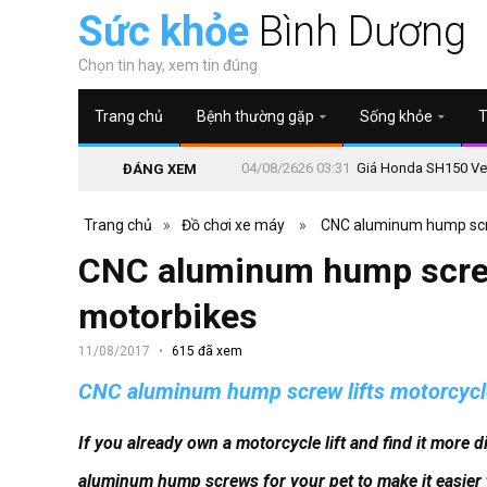
Sức khỏe
Bình Dương
Chọn tin hay, xem tin đúng
Trang chủ
Bệnh thường gặp
Sống khỏe
T
04/08/2626 03:31
Giá Honda SH150 Vetr
ĐÁNG XEM
Trang chủ
»
Đồ chơi xe máy
»
CNC aluminum hump scre
CNC aluminum hump screw
motorbikes
11/08/2017
615 đã xem
CNC aluminum hump screw lifts motorcycl
If you already own a motorcycle lift and find it more d
aluminum hump screws for your pet to make it easier to