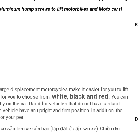
 aluminum hump screws to lift motorbikes and Moto cars!
B
arge displacement motorcycles make it easier for you to lift
white, black and red
 for you to choose from:
.
You can
ly on the car.
Used for vehicles that do not have a stand
he vehicle have an upright and firm position.
In addition, the
or your pet.
D
 có sẵn trên xe của bạn (lắp đặt ở gấp sau xe). Chiều dài