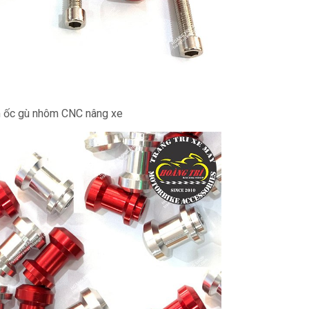
 ốc gù nhôm CNC nâng xe