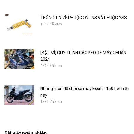
THÔNG TIN VỀ PHUỘC ONLINS VÀ PHUỘC YSS
1368 đã xem
[BẬT MÍ] QUY TRÌNH CÁC KEO XE MÁY CHUẨN
2024
2494 đã xem
Những món đồ chơi xe máy Exciter 150 hot hiện
nay
1835 đã xem
Kuni tray (spider tray) - winner's car toy
Bài viết ngẫu nhiên