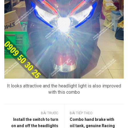
It looks attractive and the headlight light is also improved
with this combo
BÀI TRƯỚC
BÀI TIẾP THEO
Install the switch to turn
Combo hand brake with
on and off the headlights
oil tank, genuine Racing