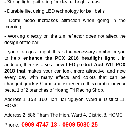
- Strong light, gathering for clearer bright areas
- Durable life, using LED technology for ball balls
- Demi mode increases attraction when going in the
morning
- Working directly on the zin reflector does not affect the
design of the car
If you often go at night, this is the necessary combo for you
to help
enhance the PCX 2018 headlight light
.
In
addition, there is also a new
LED
product
Audi A11 PCX
2018 that
makes your car look more attractive and new
every day with many effects and colors that can be
changed quickly.
Come and experience this combo for your
pet at 1 of 2 branches of Hoang Tri Racing Shop.
Address 1: 158 -160 Han Hai Nguyen, Ward 8, District 11,
HCMC
Address 2: 586 Pham The Hien, Ward 4, District 8, HCMC
0909 4747 13 - 0909 5030 25
Phone: