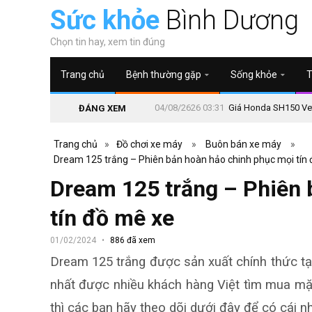
Sức khỏe
Bình Dương
Chọn tin hay, xem tin đúng
Trang chủ
Bệnh thường gặp
Sống khỏe
T
04/08/2626 03:31
Giá Honda SH150 Vetr
ĐÁNG XEM
Trang chủ
»
Đồ chơi xe máy
»
Buôn bán xe máy
»
Dream 125 trắng – Phiên bản hoàn hảo chinh phục mọi tín
Dream 125 trắng – Phiên 
tín đồ mê xe
01/02/2024
886 đã xem
Dream 125 trắng
được sản xuất chính thức tạ
nhất được nhiều khách hàng Việt tìm mua mặc
thì các bạn hãy theo dõi dưới đây để có cái n