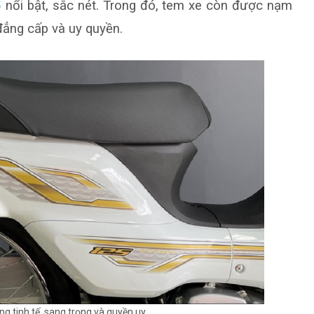
5
nổi bật, sắc nét. Trong đó, tem xe còn được nạm
đẳng cấp và uy quyền.
g tinh tế, sang trọng và quyền uy