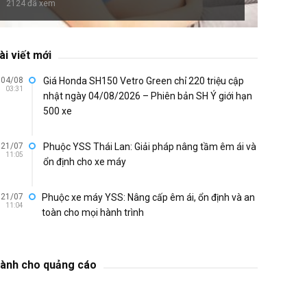
2124 đã xem
ài viết mới
04/08
Giá Honda SH150 Vetro Green chỉ 220 triệu cập
03:31
nhật ngày 04/08/2026 – Phiên bản SH Ý giới hạn
500 xe
21/07
Phuộc YSS Thái Lan: Giải pháp nâng tầm êm ái và
11:05
ổn định cho xe máy
21/07
Phuộc xe máy YSS: Nâng cấp êm ái, ổn định và an
11:04
toàn cho mọi hành trình
ành cho quảng cáo