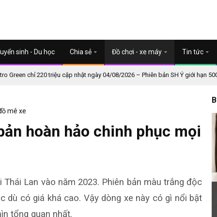
uyển sinh - Du học
Chia sẻ
Đồ chơi - xe máy
Tin tức
o Green chỉ 220 triệu cập nhật ngày 04/08/2026 – Phiên bản SH Ý giới hạn 50
B
 đồ mê xe
bản hoàn hảo chinh phục mọi
i Thái Lan vào năm 2023. Phiên bản màu trắng độc
 dù có giá khá cao. Vậy dòng xe này có gì nổi bật
hìn tổng quan nhất.