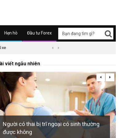
Hẹn hò
Đầu tư Forex
0 xe
09/04/2626 03:51
Honda Super Cub C125 ABS


Koso 
ài viết ngẫu nhiên
632 đã 
Người có thai bị trĩ ngoại có sinh thường
được không