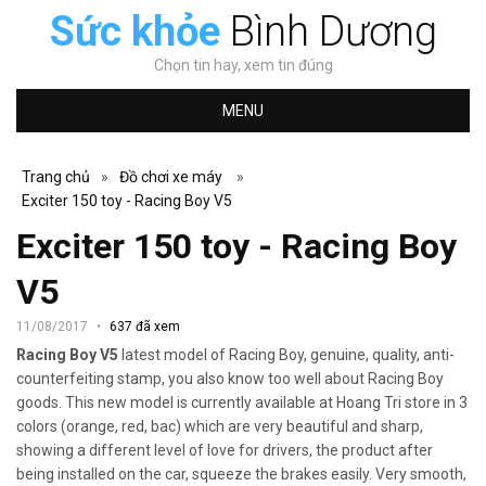
Sức khỏe
Bình Dương
Chọn tin hay, xem tin đúng
MENU
Trang chủ
»
Đồ chơi xe máy
»
Exciter 150 toy - Racing Boy V5
Exciter 150 toy - Racing Boy
V5
11/08/2017
637 đã xem
Racing Boy V5
latest model of Racing Boy, genuine, quality, anti-
counterfeiting stamp, you also know too well about Racing Boy
goods.
This new model is currently available at Hoang Tri store in 3
colors (orange, red, bac) which are very beautiful and sharp,
showing a different level of love for drivers, the product after
being installed on the car, squeeze the brakes easily. Very smooth,