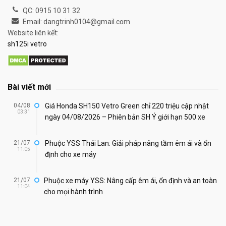
QC: 0915 10 31 32
Email: dangtrinh0104@gmail.com
Website liên kết:
sh125i vetro
Bài viết mới
04/08
Giá Honda SH150 Vetro Green chỉ 220 triệu cập nhật
03:31
ngày 04/08/2026 – Phiên bản SH Ý giới hạn 500 xe
21/07
Phuộc YSS Thái Lan: Giải pháp nâng tầm êm ái và ổn
11:05
định cho xe máy
21/07
Phuộc xe máy YSS: Nâng cấp êm ái, ổn định và an toàn
11:04
cho mọi hành trình