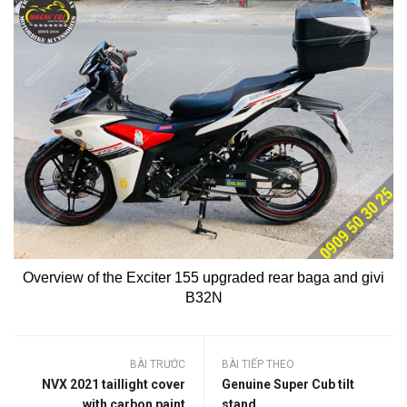
Overview of the Exciter 155 upgraded rear baga and givi
B32N
BÀI TRƯỚC
BÀI TIẾP THEO
NVX 2021 taillight cover
Genuine Super Cub tilt
with carbon paint
stand