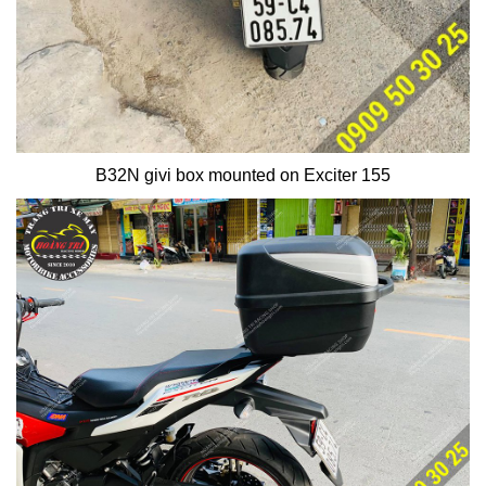
B32N givi box mounted on Exciter 155