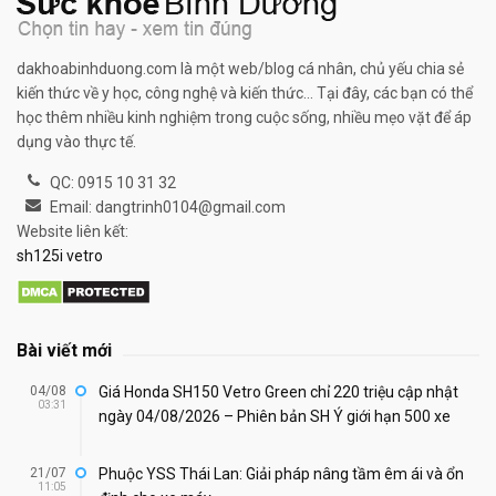
dakhoabinhduong.com là một web/blog cá nhân, chủ yếu chia sẻ
kiến thức về y học, công nghệ và kiến thức... Tại đây, các bạn có thể
học thêm nhiều kinh nghiệm trong cuộc sống, nhiều mẹo vặt để áp
dụng vào thực tế.
QC: 0915 10 31 32
Email: dangtrinh0104@gmail.com
Website liên kết:
sh125i vetro
Bài viết mới
04/08
Giá Honda SH150 Vetro Green chỉ 220 triệu cập nhật
03:31
ngày 04/08/2026 – Phiên bản SH Ý giới hạn 500 xe
21/07
Phuộc YSS Thái Lan: Giải pháp nâng tầm êm ái và ổn
11:05