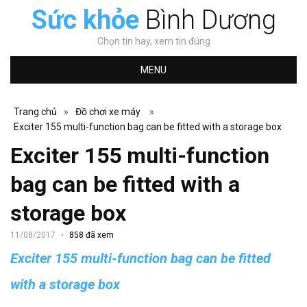
Sức khỏe
Bình Dương
Chọn tin hay, xem tin đúng
MENU
Trang chủ
»
Đồ chơi xe máy
»
Exciter 155 multi-function bag can be fitted with a storage box
Exciter 155 multi-function
bag can be fitted with a
storage box
11/08/2017
858 đã xem
Exciter 155 multi-function bag can be fitted
with a storage box