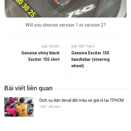
Will you choose version 1 or version 2?
BÀI TRƯỚC
BÀI TIẾP THEO
Genuine shiny black
Genuine Exciter 155
Exciter 155 shirt
handlebar (steering
wheel)
Bài viết liên quan
Dịch vụ dán decal đổi màu xe giá rẻ tại TPHCM
1861 đã xem