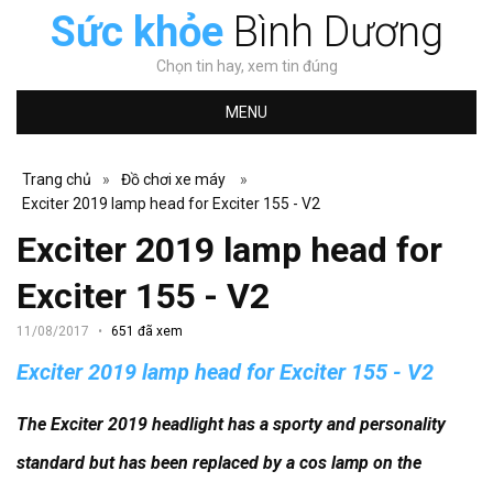
Sức khỏe
Bình Dương
Chọn tin hay, xem tin đúng
MENU
Trang chủ
»
Đồ chơi xe máy
»
Exciter 2019 lamp head for Exciter 155 - V2
Exciter 2019 lamp head for
Exciter 155 - V2
11/08/2017
651 đã xem
Exciter 2019 lamp head for Exciter 155 - V2
The Exciter 2019 headlight has a sporty and personality
standard but has been replaced by a cos lamp on the