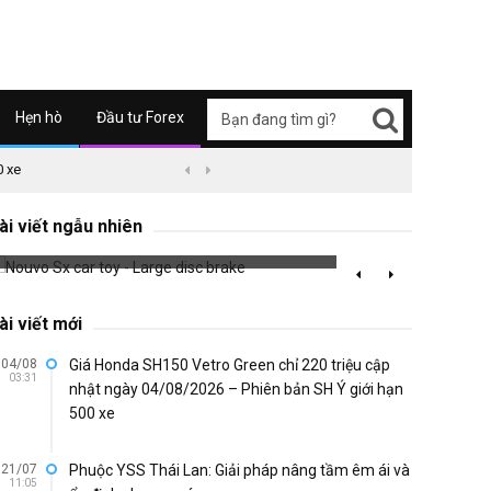
Hẹn hò
Đầu tư Forex
0 xe
09/04/2626 03:51
Honda Super Cub C125 ABS


Nouvo Sx car toy - Large disc brake
PCX 20
ài viết ngẫu nhiên
662 đã xem
771 đã 
ài viết mới
04/08
Giá Honda SH150 Vetro Green chỉ 220 triệu cập
03:31
nhật ngày 04/08/2026 – Phiên bản SH Ý giới hạn
500 xe
21/07
Phuộc YSS Thái Lan: Giải pháp nâng tầm êm ái và
11:05