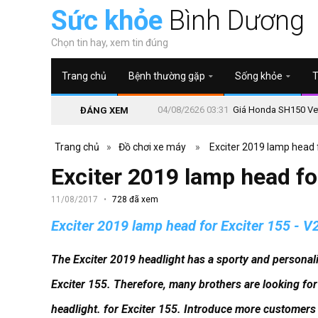
Sức khỏe
Bình Dương
Chọn tin hay, xem tin đúng
Trang chủ
Bệnh thường gặp
Sống khỏe
T
04/08/2626 03:31
Giá Honda SH150 Vetr
ĐÁNG XEM
Trang chủ
»
Đồ chơi xe máy
»
Exciter 2019 lamp head f
Exciter 2019 lamp head fo
11/08/2017
728 đã xem
Exciter 2019 lamp head for Exciter 155 - V
The Exciter 2019 headlight has a sporty and personal
Exciter 155. Therefore, many brothers are looking for 
headlight. for Exciter 155. Introduce more customers