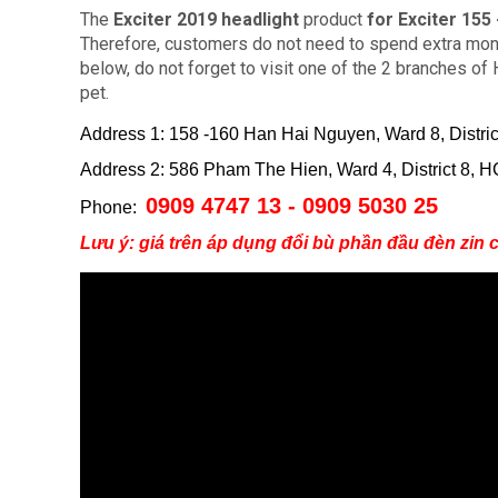
The
Exciter 2019 headlight
product
for Exciter 155 
Therefore, customers do not need to spend extra money
below, do not forget to visit one of the 2 branches of 
pet.
Address 1: 158 -160 Han Hai Nguyen, Ward 8, Distr
Address 2: 586 Pham The Hien, Ward 4, District 8,
0909 4747 13 - 0909 5030 25
Phone:
Lưu ý:
giá trên áp dụng đổi bù phần đầu đèn zin c