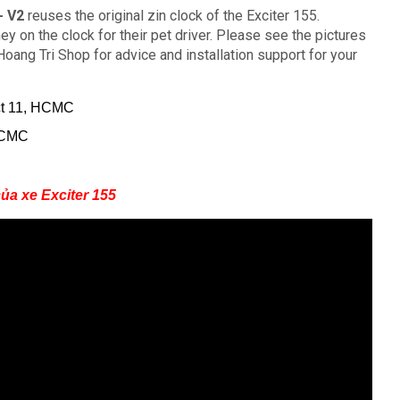
- V2
reuses the original zin clock of the Exciter 155.
 on the clock for their pet driver.
Please see the pictures
Hoang Tri Shop for advice and installation support for your
ict 11, HCMC
 HCMC
ủa xe Exciter 155