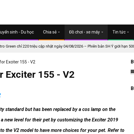
uyển sinh - Du học
Chia sẻ
Đồ chơi - xe máy
Tin tức
o Green chỉ 220 triệu cập nhật ngày 04/08/2026 – Phiên bản SH Ý giới hạn 50
B
or Exciter 155 - V2
r Exciter 155 - V2
B
2
ity standard but has been replaced by a cos lamp on the
a new level for their pet by customizing the Exciter 2019
 to the V2 model to have more choices for your pet.
Refer to