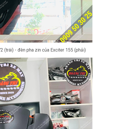
(trái) - đèn pha zin của Exciter 155 (phải)