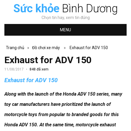
Sức khỏe
Bình Dương
Chọn tin hay, xem tin đúng
MENU
Trang chủ
»
Đồ chơi xe máy
»
Exhaust for ADV 150
Exhaust for ADV 150
11/08/2017
848 đã xem
Exhaust for ADV 150
Along with the launch of the Honda ADV 150 series, many
toy car manufacturers have prioritized the launch of
motorcycle toys from popular to branded goods for this
Honda ADV 150.
At the same time, motorcycle exhaust