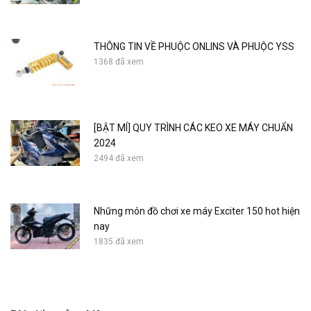
THÔNG TIN VỀ PHUỘC ONLINS VÀ PHUỘC YSS
1368 đã xem
[BẬT MÍ] QUY TRÌNH CÁC KEO XE MÁY CHUẨN
2024
2494 đã xem
Những món đồ chơi xe máy Exciter 150 hot hiện
nay
1835 đã xem
Lead car decoration 2013-Big nose only