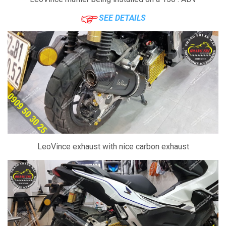
SEE DETAILS
LeoVince exhaust with nice carbon exhaust