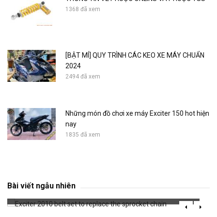
1368 đã xem
[BẬT MÍ] QUY TRÌNH CÁC KEO XE MÁY CHUẨN
2024
2494 đã xem
Những món đồ chơi xe máy Exciter 150 hot hiện
nay
1835 đã xem
Exciter 2010 belt set to replace the sprocket
chain
Bài viết ngẫu nhiên
669 đã xem