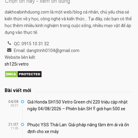
dakhoabinhduong.com là một web/blog cá nhân, chủ yếu chia sẻ
kiến thức về y học, công nghệ và kiến thức... Tại đây, các bạn có thể
học thêm nhiều kinh nghiệm trong cuộc sống, nhiều mẹo vặt để áp
dụng vào thực tế.
QC: 0915 10 31 32
Email: dangtrinh0104@gmail.com
Website liên kết:
sh125i vetro
Bài viết mới
04/08
Giá Honda SH150 Vetro Green chỉ 220 triệu cập nhật
03:31
ngày 04/08/2026 – Phiên bản SH Ý giới hạn 500 xe
21/07
Phuộc YSS Thái Lan: Giải pháp nâng tầm êm ái và ổn
11:05
định cho xe máy