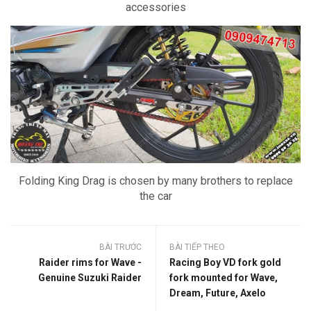
accessories
Folding King Drag is chosen by many brothers to replace
the car
BÀI TRƯỚC
BÀI TIẾP THEO
Raider rims for Wave -
Racing Boy VD fork gold
Genuine Suzuki Raider
fork mounted for Wave,
Dream, Future, Axelo