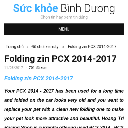
Sức khỏe
Bình Dương
Chọn tin hay, xem tin đúng
MENU
Trang chủ
»
Đồ chơi xe máy
»
Folding zin PCX 2014-2017
Folding zin PCX 2014-2017
11/08/2017
701 đã xem
Folding zin PCX 2014-2017
Your PCX 2014 - 2017 has been used for a long time
and folded on the car looks very old and you want to
replace your pet with a clean new folding one to make
your pet look more attractive and beautiful.
Hoang Tri
Racing Shop is currently offering used PCX 2014 - PCX