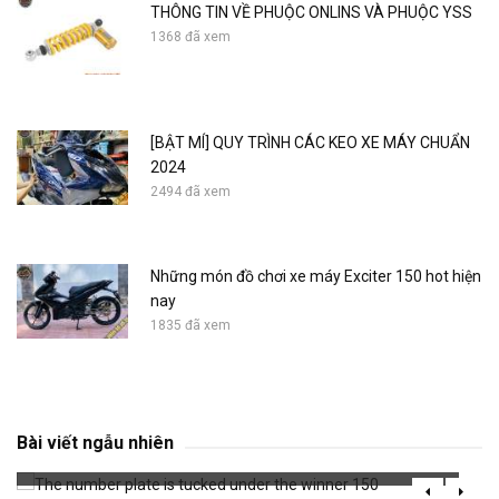
THÔNG TIN VỀ PHUỘC ONLINS VÀ PHUỘC YSS
1368 đã xem
[BẬT MÍ] QUY TRÌNH CÁC KEO XE MÁY CHUẨN
2024
2494 đã xem
Những món đồ chơi xe máy Exciter 150 hot hiện
nay
1835 đã xem
The number plate is tucked under the winner
150
Bài viết ngẫu nhiên
671 đã xem