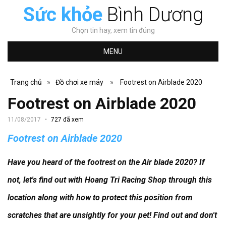
Sức khỏe
Bình Dương
Chọn tin hay, xem tin đúng
MENU
Trang chủ
»
Đồ chơi xe máy
»
Footrest on Airblade 2020
Footrest on Airblade 2020
11/08/2017
727 đã xem
Footrest on Airblade 2020
Have you heard of the footrest on the Air blade 2020?
If
not, let's find out with Hoang Tri Racing Shop through this
location along with how to protect this position from
scratches that are unsightly for your pet!
Find out and don't