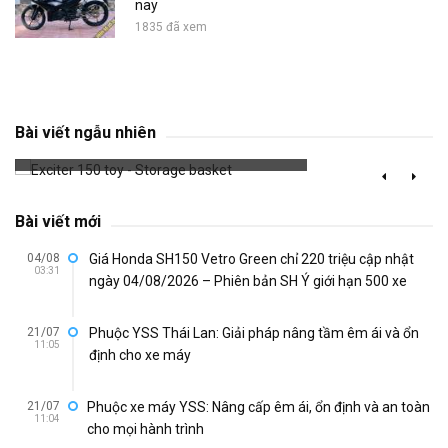
nay
1835 đã xem
Exciter 150 toy - Storage basket
Bài viết ngẫu nhiên
795 đã xem
Bài viết mới
04/08
Giá Honda SH150 Vetro Green chỉ 220 triệu cập nhật
03:31
ngày 04/08/2026 – Phiên bản SH Ý giới hạn 500 xe
21/07
Phuộc YSS Thái Lan: Giải pháp nâng tầm êm ái và ổn
11:05
định cho xe máy
21/07
Phuộc xe máy YSS: Nâng cấp êm ái, ổn định và an toàn
11:04
cho mọi hành trình