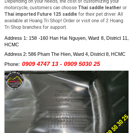
Depending on your needs, the cost of customizing your
motorcycle, customers can choose
Thai saddle leather
or
Thai imported Future 125 saddle
for their pet driver.
All
available at Hoang Tri Shop!
Order or visit one of 2 Hoang
Tri Shop branches for support.
Address 1: 158 -160 Han Hai Nguyen, Ward 8, District 11,
HCMC
Address 2: 586 Pham The Hien, Ward 4, District 8, HCMC
0909 4747 13 - 0909 5030 25
Phone: