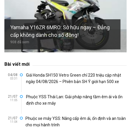
Yamaha Y16ZR 6MRO: Sở hữu ngay – Đẳng
cấp không dành cho số đông!
908 đã xem
Bài viết mới
04/08
Giá Honda SH150 Vetro Green chỉ 220 triệu cập nhật
03:31
ngày 04/08/2026 – Phiên bản SH Ý giới hạn 500 xe
21/07
Phuộc YSS Thái Lan: Giải pháp nâng tầm êm ái và ổn
11:05
định cho xe máy
21/07
Phuộc xe máy YSS: Nâng cấp êm ái, ổn định và an toàn
11:04
cho mọi hành trình