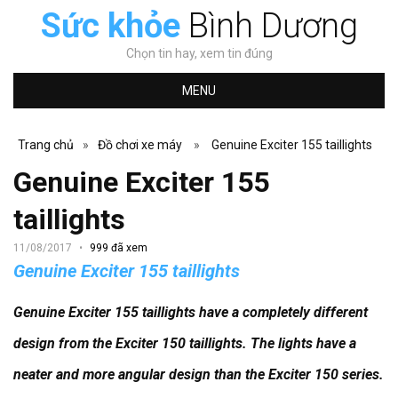
Sức khỏe
Bình Dương
Chọn tin hay, xem tin đúng
MENU
Trang chủ
»
Đồ chơi xe máy
»
Genuine Exciter 155 taillights
Genuine Exciter 155
taillights
11/08/2017
999 đã xem
Genuine Exciter 155 taillights
Genuine Exciter 155 taillights have a completely different
design from the Exciter 150 taillights. The lights have a
neater and more angular design than the Exciter 150 series.