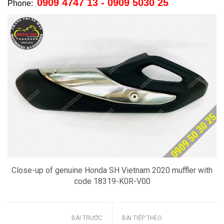
0909 4747 13 - 0909 5030 25
Phone:
Close-up of genuine Honda SH Vietnam 2020 muffler with
code 18319-K0R-V00
BÀI TRƯỚC
BÀI TIẾP THEO