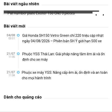
Pat number plate Exciter 150 CNC 3 pieces
Bài viết ngẫu nhiên
671 đã xem
Bài viết mới
04/08
Giá Honda SH150 Vetro Green chỉ 220 triệu cập nhật
03:31
ngày 04/08/2026 – Phiên bản SH Ý giới hạn 500 xe
21/07
Phuộc YSS Thái Lan: Giải pháp nâng tầm êm ái và ổn
11:05
định cho xe máy
21/07
Phuộc xe máy YSS: Nâng cấp êm ái, ổn định và an toàn
11:04
cho mọi hành trình
Dành cho quảng cáo