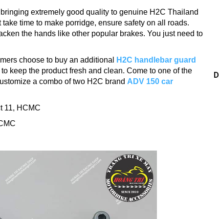
, bringing extremely good quality to genuine H2C Thailand
t take time to make porridge, ensure safety on all roads.
acken the hands like other popular brakes.
You just need to
mers choose to buy an additional
H2C handlebar guard
 to keep the product fresh and clean.
Come to one of the
D
 customize a combo of two
H2C brand
ADV 150 car
ict 11, HCMC
 HCMC