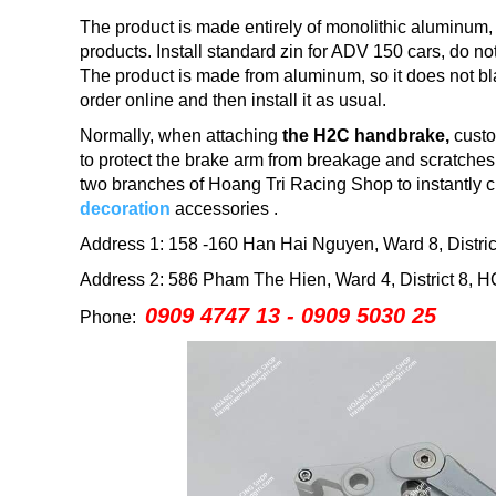
The product is made entirely of monolithic aluminum
products.
Install standard zin for ADV 150 cars, do no
The product is made from aluminum, so it does not bl
order online and then install it as usual.
Normally, when attaching
the H2C handbrake,
custo
to protect the brake arm from breakage and scratches
two branches of Hoang Tri Racing Shop to instantly
decoration
accessories
.
Address 1: 158 -160 Han Hai Nguyen, Ward 8, Distr
Address 2: 586 Pham The Hien, Ward 4, District 8,
0909 4747 13 - 0909 5030 25
Phone: