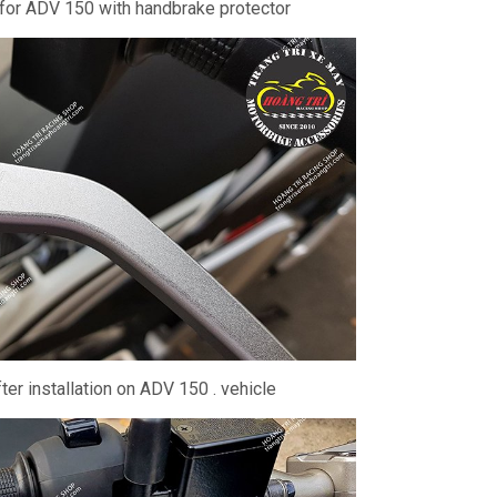
 for ADV 150 with handbrake protector
ter installation on ADV 150 . vehicle