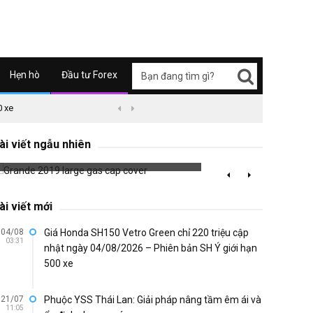
Hẹn hò
Đầu tư Forex
0 xe
09/04/2626 03:51
Honda Super Cub C125 ABS


Grande 2019 large gas cap cover
L4 lig
ài viết ngẫu nhiên
699 đã xem
705 đã 
ài viết mới
04/08
Giá Honda SH150 Vetro Green chỉ 220 triệu cập
03:31
nhật ngày 04/08/2026 – Phiên bản SH Ý giới hạn
500 xe
21/07
Phuộc YSS Thái Lan: Giải pháp nâng tầm êm ái và
11:05