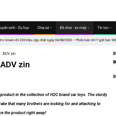
uyển sinh - Du học
Chia sẻ
Đồ chơi - xe máy
Tin tức
o Green chỉ 220 triệu cập nhật ngày 04/08/2026 – Phiên bản SH Ý giới hạn 50
B
 . ADV zin
 ADV zin
B
product in the collection of H2C brand car toys.
The sturdy
ke that many brothers are looking for and attaching to
e the product right away!