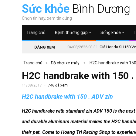
Sức khỏe
Bình Dương
Chọn tin hay, xem tin đúng
Trang chủ
Bệnh thường gặp
Sống khỏe
T
04/08/2626 03:31
Giá Honda SH150 Vetr
ĐÁNG XEM
Trang chủ
»
Đồ chơi xe máy
»
H2C handbrake with 150
H2C handbrake with 150 .
11/08/2017
746 đã xem
H2C handbrake with 150 . ADV zin
H2C handbrake with standard zin ADV 150 is the next 
and durable aluminum material makes the H2C handbra
their pet.
Come to Hoang Tri Racing Shop to experienc