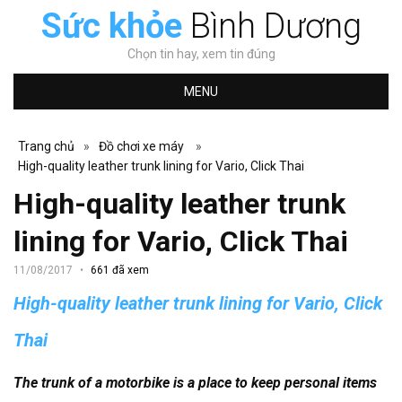
Sức khỏe
Bình Dương
Chọn tin hay, xem tin đúng
MENU
Trang chủ
»
Đồ chơi xe máy
»
High-quality leather trunk lining for Vario, Click Thai
High-quality leather trunk
lining for Vario, Click Thai
11/08/2017
661 đã xem
High-quality leather trunk lining for Vario, Click
Thai
The trunk of a motorbike is a place to keep personal items