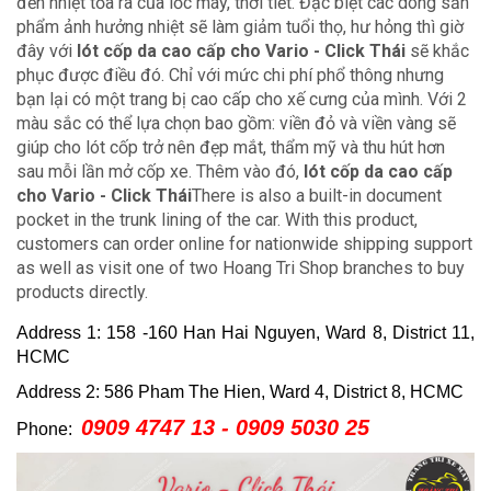
đến nhiệt tỏa ra của lốc máy, thời tiết. Đặc biệt các dòng sản
phẩm ảnh hưởng nhiệt sẽ làm giảm tuổi thọ, hư hỏng thì giờ
đây với
lót cốp da cao cấp cho Vario - Click Thái
sẽ khắc
phục được điều đó. Chỉ với mức chi phí phổ thông nhưng
bạn lại có một trang bị cao cấp cho xế cưng của mình. Với 2
màu sắc có thể lựa chọn bao gồm: viền đỏ và viền vàng sẽ
giúp cho lót cốp trở nên đẹp mắt, thẩm mỹ và thu hút hơn
sau mỗi lần mở cốp xe. Thêm vào đó,
lót cốp da cao cấp
cho Vario - Click Thái
There is also a built-in document
pocket in the trunk lining of the car.
With this product,
customers can order online for nationwide shipping support
as well as visit one of two Hoang Tri Shop branches to buy
products directly.
Address 1: 158 -160 Han Hai Nguyen, Ward 8, District 11,
HCMC
Address 2: 586 Pham The Hien, Ward 4, District 8, HCMC
0909 4747 13 - 0909 5030 25
Phone: