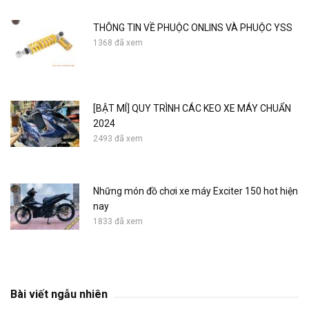
THÔNG TIN VỀ PHUỘC ONLINS VÀ PHUỘC YSS
1368 đã xem
[BẬT MÍ] QUY TRÌNH CÁC KEO XE MÁY CHUẨN
2024
2493 đã xem
Những món đồ chơi xe máy Exciter 150 hot hiện
nay
1833 đã xem
Primavera - Sprint Watch Case
Bài viết ngẫu nhiên
691 đã xem