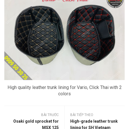
High quality leather trunk lining for Vario, Click Thai with 2
colors
BÀI TRƯỚC
BÀI TIẾP THEO
Osaki gold sprocket for
High-grade leather trunk
MSX 125
lining for SH Vietnam