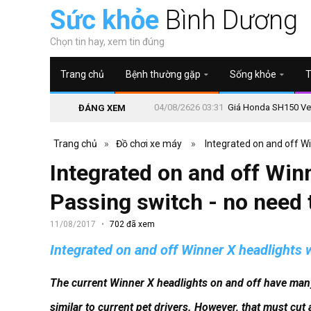
Sức khỏe
Bình Dương
Chọn tin hay, xem tin đúng
Trang chủ
Bệnh thường gặp
Sống khỏe
T
04/08/2626 03:31
Giá Honda SH150 Vetr
ĐÁNG XEM
Trang chủ
»
Đồ chơi xe máy
»
Integrated on and off Wi
Integrated on and off Win
Passing switch - no need t
11/08/2017
702 đã xem
Integrated on and off Winner X headlights w
The current Winner X headlights on and off have many 
similar to current pet drivers.
However, that must cut a 