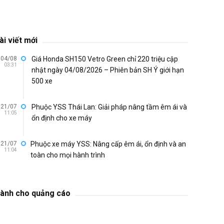
1974 đã
ài viết mới
04/08
Giá Honda SH150 Vetro Green chỉ 220 triệu cập
03:31
nhật ngày 04/08/2026 – Phiên bản SH Ý giới hạn
500 xe
21/07
Phuộc YSS Thái Lan: Giải pháp nâng tầm êm ái và
11:05
ổn định cho xe máy
21/07
Phuộc xe máy YSS: Nâng cấp êm ái, ổn định và an
11:04
toàn cho mọi hành trình
ành cho quảng cáo