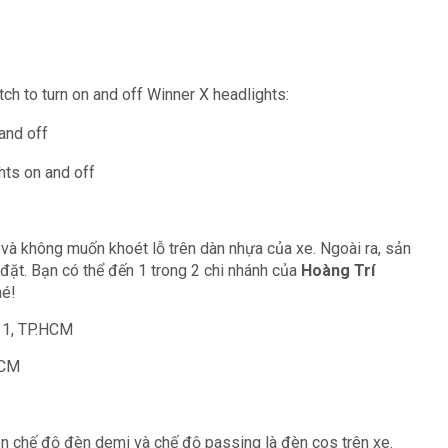
ch to turn on and off Winner X headlights:
 and off
hts on and off
và không muốn khoét lỗ trên dàn nhựa của xe. Ngoài ra, sản
đặt. Bạn có thể đến 1 trong 2 chi nhánh của
Hoàng Trí
hé!
11, TP.HCM
HCM
n chế độ đèn demi và chế độ passing là đèn cos trên xe.