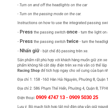
- Turn on and off the headlights on the car
- Turn on the passing mode on the car.
Instructions on how to use the integrated passing swit
Press
once
-
the passing switch
- turn the light on
Press
twice
-
the passing switch
- turn the headlig
Nhấn giữ
-
- bật chế độ passing trên xe.
Sản phẩm rất phù hợp với khách hàng muốn giữ zin xe 
phẩm không hề cắt dây điện trên xe mà vẫn có thể lắp 
Racing Shop
để tích hợp ngay cho xế cưng của bạn n
Địa chỉ 1: 158 -160 Hàn Hải Nguyên, Phường 8, Quận 
Địa chỉ 2: 586 Phạm Thế Hiển, Phường 4, Quận 8, TP.
0909 4747 13 - 0909 5030 25
Điện thoại:
Lưu ý: Bộ mạch tích hợp tắt mở đèn pha vẫn giữ nguyê