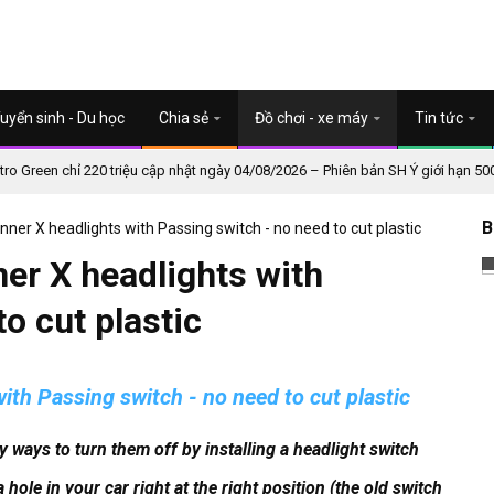
uyển sinh - Du học
Chia sẻ
Đồ chơi - xe máy
Tin tức
o Green chỉ 220 triệu cập nhật ngày 04/08/2026 – Phiên bản SH Ý giới hạn 50
B
nner X headlights with Passing switch - no need to cut plastic
ner X headlights with
o cut plastic
ith Passing switch - no need to cut plastic
ways to turn them off by installing a headlight switch
hole in your car right at the right position (the old switch