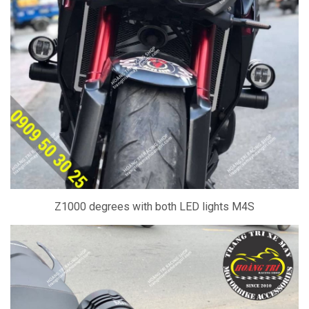
Z1000 degrees with both LED lights M4S