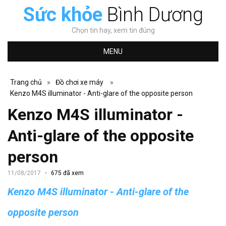
Sức khỏe
Bình Dương
Chọn tin hay, xem tin đúng
MENU
Trang chủ
»
Đồ chơi xe máy
»
Kenzo M4S illuminator - Anti-glare of the opposite person
Kenzo M4S illuminator -
Anti-glare of the opposite
person
11/08/2017
675 đã xem
Kenzo M4S illuminator - Anti-glare of the
opposite person