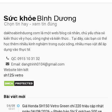
dakhoabinhduong.com là một web/blog cá nhân, chủ yếu chia sẻ
kiến thức về y học, công nghệ và kiến thức... Tại đây, các bạn có thể
học thêm nhiều kinh nghiệm trong cuộc sống, nhiều mẹo vặt để áp
dụng vào thực tế.
QC: 0915 10 31 32
Email: dangtrinh0104@gmail.com
Website liên kết:
sh125i vetro
Bài viết mới
04/08
Giá Honda SH150 Vetro Green chỉ 220 triệu cập nhật
03:31
ngày 04/08/2026 – Phiên bản SH Ý giới hạn 500 xe