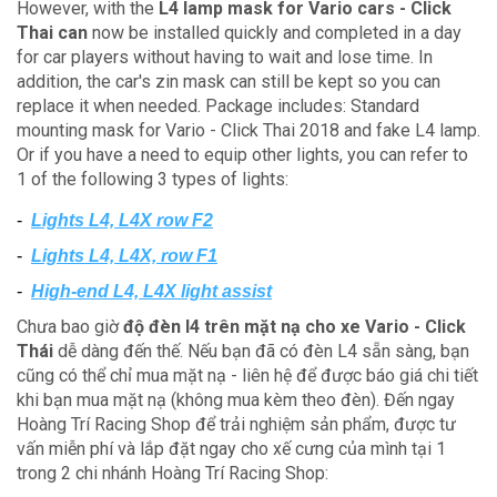
However, with the
L4 lamp mask for Vario cars - Click
Thai can
now be installed quickly and completed in a day
for car players without having to wait and lose time.
In
addition, the car's zin mask can still be kept so you can
replace it when needed.
Package includes: Standard
mounting mask for Vario - Click Thai 2018 and fake L4 lamp.
Or if you have a need to equip other lights, you can refer to
1 of the following 3 types of lights:
-
Lights L4, L4X row F2
-
Lights L4, L4X, row F1
-
High-end L4, L4X light assist
Chưa bao giờ
độ đèn l4 trên mặt nạ cho xe Vario - Click
Thái
dễ dàng đến thế. Nếu bạn đã có đèn L4 sẵn sàng, bạn
cũng có thể chỉ mua mặt nạ - liên hệ để được báo giá chi tiết
khi bạn mua mặt nạ (không mua kèm theo đèn). Đến ngay
Hoàng Trí Racing Shop để trải nghiệm sản phẩm, được tư
vấn miễn phí và lắp đặt ngay cho xế cưng của mình tại 1
trong 2 chi nhánh Hoàng Trí Racing Shop: