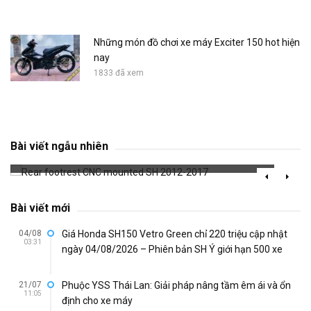
Những món đồ chơi xe máy Exciter 150 hot hiện
nay
1833 đã xem
Rear footrest CNC mounted SH 2012-2017
Bài viết ngẫu nhiên
642 đã xem
Bài viết mới
04/08
Giá Honda SH150 Vetro Green chỉ 220 triệu cập nhật
03:31
ngày 04/08/2026 – Phiên bản SH Ý giới hạn 500 xe
21/07
Phuộc YSS Thái Lan: Giải pháp nâng tầm êm ái và ổn
11:05
định cho xe máy