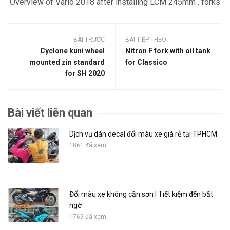
Overview of Vario 2018 after installing LCM 245mm . forks
BÀI TRƯỚC
BÀI TIẾP THEO
Cyclone kuni wheel
Nitron F fork with oil tank
mounted zin standard
for Classico
for SH 2020
Bài viết liên quan
Dịch vụ dán decal đổi màu xe giá rẻ tại TPHCM
1861 đã xem
Đổi màu xe không cần sơn | Tiết kiệm đến bất
ngờ
1769 đã xem