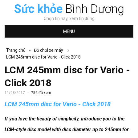
Sức khỏe
Bình Dương
Chọn tin hay, xem tin đúng
MENU
Trang chủ
»
Đồ chơi xe máy
»
LCM 245mm disc for Vario - Click 2018
LCM 245mm disc for Vario -
Click 2018
11/08/2017
752 đã xem
LCM 245mm disc for Vario - Click 2018
If you love the beauty of simplicity, introduce you to the
LCM-style disc model with disc diameter up to 245mm for