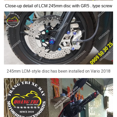
Close-up detail of LCM 245mm disc with GR5 . type screw
245mm LCM-style disc has been installed on Vario 2018