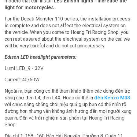
models that can install
LED Edison lights - increase the
light for motorcycles
.
For the Ducati Monster 110 series, the installation process
is complete and does not affect the electrical system on
the vehicle.
When you come to Hoang Tri Racing Shop, you
can rest assured about the electrical system on the car, we
will be very careful and do not cut unnecessary.
Edison LED headlight parameters:
Lumi LED_9 - 32V
Current: 40/50W
Ngoài ra, bạn cũng có thể tham khảo thêm các dòng đèn trợ
sáng như đèn L4, đèn L4X. Hoặc có thể là
đèn Kenzo M4S
với chức năng chống chói hiệu quả giúp bạn có thể nhìn rõ
đường hơn nhưng vẫn không ảnh hưởng đến mọi người xung
quanh. Đến và trải nghiệm sản phẩm tại Hoàng Trí Racing
Shop:
Địa chỉ 1: 158 -160 Hàn Hải Nguyên, Phường 8, Quận 11,