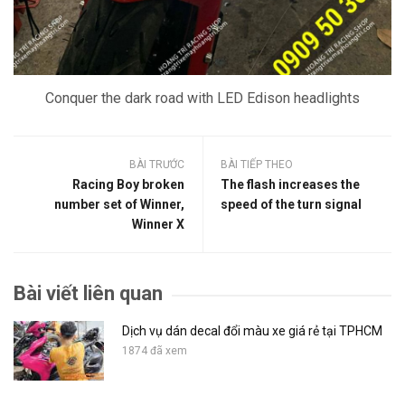
Conquer the dark road with LED Edison headlights
BÀI TRƯỚC
BÀI TIẾP THEO
Racing Boy broken
The flash increases the
number set of Winner,
speed of the turn signal
Winner X
Bài viết liên quan
Dịch vụ dán decal đổi màu xe giá rẻ tại TPHCM
1874 đã xem