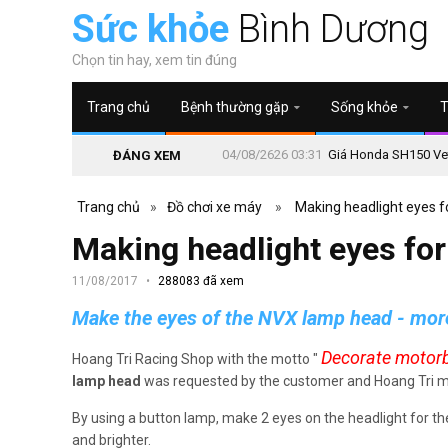
Sức khỏe
Bình Dương
Chọn tin hay, xem tin đúng
Trang chủ
Bệnh thường gặp
Sống khỏe
T
04/08/2626 03:31
Giá Honda SH150 Vetr
ĐÁNG XEM
Trang chủ
»
Đồ chơi xe máy
»
Making headlight eyes fo
Making headlight eyes for
11/08/2017
288083 đã xem
Make the eyes of the NVX lamp head - more 
Decorate motorb
Hoang Tri Racing Shop with the motto "
lamp head
was requested by the customer and Hoang Tri me
By using a button lamp, make 2 eyes on the headlight for t
and brighter.