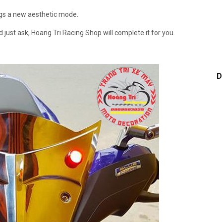
ings a new aesthetic mode.
d just ask, Hoang Tri Racing Shop will complete it for you.
D