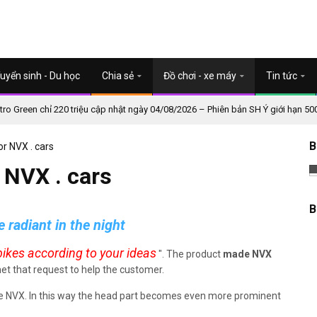
uyển sinh - Du học
Chia sẻ
Đồ chơi - xe máy
Tin tức
o Green chỉ 220 triệu cập nhật ngày 04/08/2026 – Phiên bản SH Ý giới hạn 50
B
r NVX . cars
 NVX . cars
B
radiant in the night
ikes according to your ideas
".
The product
made NVX
t that request to help the customer.
he NVX.
In this way the head part becomes even more prominent