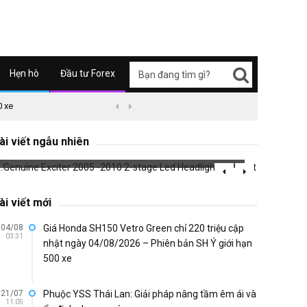
Hẹn hò
Đầu tư Forex
0 xe
09/04/2626 03:51
Honda Super Cub C125 ABS


Genuine Exciter 2005 -2010 2-stage Led
Headlights Zhi.Pat
NVX lo
ài viết ngẫu nhiên
717 đã xem
765 đã 
ài viết mới
04/08
Giá Honda SH150 Vetro Green chỉ 220 triệu cập
03:31
nhật ngày 04/08/2026 – Phiên bản SH Ý giới hạn
500 xe
21/07
Phuộc YSS Thái Lan: Giải pháp nâng tầm êm ái và
11:05