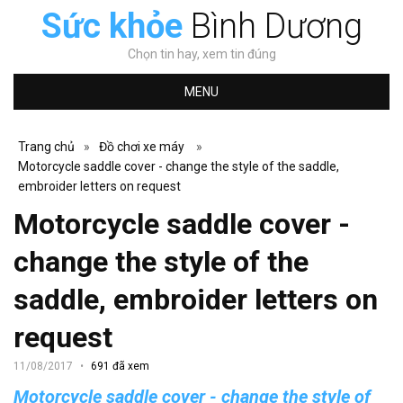
Sức khỏe
Bình Dương
Chọn tin hay, xem tin đúng
MENU
Trang chủ
»
Đồ chơi xe máy
»
Motorcycle saddle cover - change the style of the saddle,
embroider letters on request
Motorcycle saddle cover -
change the style of the
saddle, embroider letters on
request
11/08/2017
691 đã xem
Motorcycle saddle cover - change the style of