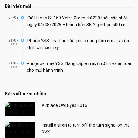
Bài viết mới
04/08
Giá Honda SH150 Vetro Green chỉ 220 triệu cập nhật
03:31
ngày 04/08/2026 – Phiên bản SH Ý giới hạn 500 xe
21/07
Phuộc YSS Thái Lan: Giải pháp nâng tầm êm ái và ổn
11:05
định cho xe máy
21/07
Phuộc xe máy YSS: Nâng cấp êm ái, ổn định và an toàn
11:04
cho mọi hành trình
Bài viết xem nhiều
Airblade Owl Eyes 2016
Install a siren to turn off the turn signal on the
NVX