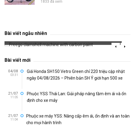
1833 đã xem
Freego clamshell machine with carbon paint
Bài viết ngẫu nhiên
637 đã xem
Bài viết mới
04/08
Giá Honda SH150 Vetro Green chỉ 220 triệu cập nhật
03:31
ngày 04/08/2026 – Phiên bản SH Ý giới hạn 500 xe
21/07
Phuộc YSS Thái Lan: Giải pháp nâng tầm êm ái và ổn
11:05
định cho xe máy
21/07
Phuộc xe máy YSS: Nâng cấp êm ái, ổn định và an toàn
11:04
cho mọi hành trình