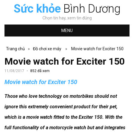
Sức khỏe
Bình Dương
Chọn tin hay, xem tin đúng
MENU
Trang chủ
»
Đồ chơi xe máy
»
Movie watch for Exciter 150
Movie watch for Exciter 150
11/08/2017
852 đã xem
Movie watch for Exciter 150
Those who love technology on motorbikes should not
ignore this extremely convenient product for their pet,
which is a movie watch fitted to the Exciter 150. With the
full functionality of a motorcycle watch but and integrates