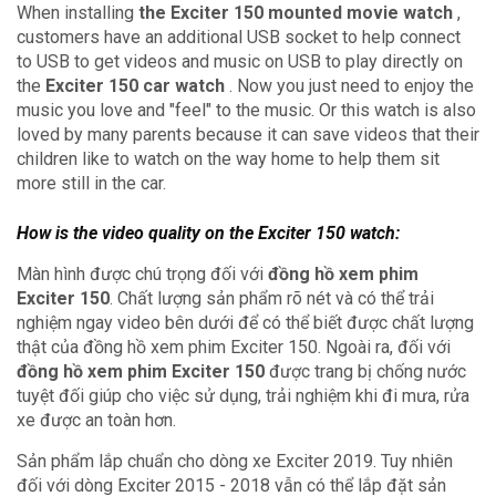
When installing
the Exciter 150 mounted movie watch
,
customers have an additional USB socket to help connect
to USB to get videos and music on USB to play directly on
the
Exciter 150 car watch
.
Now you just need to enjoy the
music you love and "feel" to the music.
Or this watch is also
loved by many parents because it can save videos that their
children like to watch on the way home to help them sit
more still in the car.
How is the video quality on the Exciter 150 watch:
Màn hình được chú trọng đối với
đồng hồ xem phim
Exciter 150
. Chất lượng sản phẩm rõ nét và có thể trải
nghiệm ngay video bên dưới để có thể biết được chất lượng
thật của đồng hồ xem phim Exciter 150. Ngoài ra, đối với
đồng hồ xem phim Exciter 150
được trang bị chống nước
tuyệt đối giúp cho việc sử dụng, trải nghiệm khi đi mưa, rửa
xe được an toàn hơn.
Sản phẩm lắp chuẩn cho dòng xe Exciter 2019. Tuy nhiên
đối với dòng Exciter 2015 - 2018 vẫn có thể lắp đặt sản