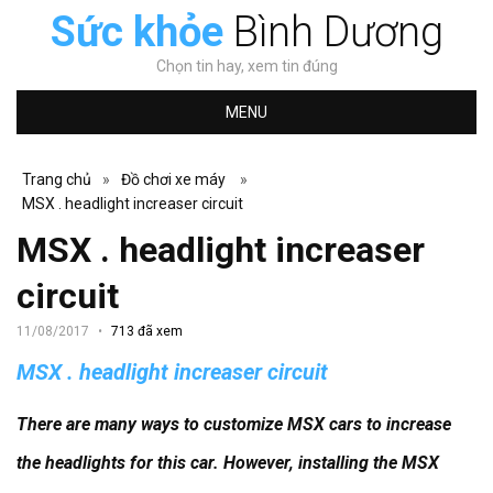
Sức khỏe
Bình Dương
Chọn tin hay, xem tin đúng
MENU
Trang chủ
»
Đồ chơi xe máy
»
MSX . headlight increaser circuit
MSX . headlight increaser
circuit
11/08/2017
713 đã xem
MSX . headlight increaser circuit
There are many ways to customize MSX cars to increase
the headlights for this car.
However, installing the MSX