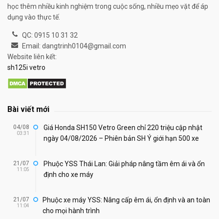
học thêm nhiều kinh nghiệm trong cuộc sống, nhiều mẹo vặt để áp
dụng vào thực tế.
QC: 0915 10 31 32
Email: dangtrinh0104@gmail.com
Website liên kết:
sh125i vetro
Bài viết mới
04/08
Giá Honda SH150 Vetro Green chỉ 220 triệu cập nhật
03:31
ngày 04/08/2026 – Phiên bản SH Ý giới hạn 500 xe
21/07
Phuộc YSS Thái Lan: Giải pháp nâng tầm êm ái và ổn
11:05
định cho xe máy
21/07
Phuộc xe máy YSS: Nâng cấp êm ái, ổn định và an toàn
11:04
cho mọi hành trình