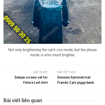
Not only brightening the car's cos mode, but the phase
mode is also much brighter
BÀI TRƯỚC
BÀI TIẾP THEO
Salaya screws set for
Genuine Symmetrical
Future Led shirt
Frando 2 pis piggy bank
Bài viết liên quan