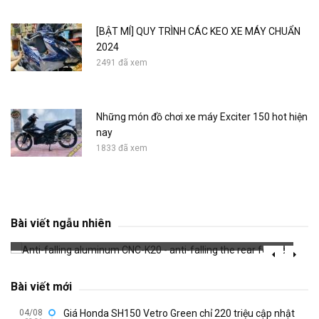
[BẬT MÍ] QUY TRÌNH CÁC KEO XE MÁY CHUẨN
2024
2491 đã xem
Những món đồ chơi xe máy Exciter 150 hot hiện
nay
1833 đã xem
Anti-falling aluminum CNC-K20 - anti-falling
the rear footrest
Bài viết ngẫu nhiên
702 đã xem
Bài viết mới
04/08
Giá Honda SH150 Vetro Green chỉ 220 triệu cập nhật