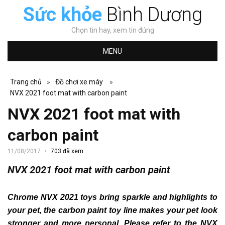
Sức khỏe
Bình Dương
Chọn tin hay, xem tin đúng
MENU
Trang chủ
»
Đồ chơi xe máy
»
NVX 2021 foot mat with carbon paint
NVX 2021 foot mat with
carbon paint
11/08/2017
703 đã xem
NVX 2021 foot mat with carbon paint
Chrome NVX 2021 toys bring sparkle and highlights to
your pet, the carbon paint toy line makes your pet look
stronger and more personal.
Please refer to the NVX