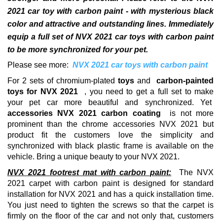
2021 car toy with carbon paint - with mysterious black
color and attractive and outstanding lines.
Immediately
equip a full set of NVX 2021 car toys with carbon paint
to be more synchronized for your pet.
Please see more:
NVX 2021 car toys with carbon paint
For 2 sets of chromium-plated
toys
and
carbon-painted
toys for NVX 2021
, you need to get a full set to make
your pet car more beautiful and synchronized.
Yet
accessories NVX 2021 carbon coating
is not more
prominent than the chrome accessories NVX 2021 but
product fit the customers love the simplicity and
synchronized with black plastic frame is available on the
vehicle.
Bring a unique beauty to your NVX 2021.
NVX 2021 footrest mat with carbon paint:
The NVX
2021 carpet with carbon paint is designed for standard
installation for NVX 2021 and has a quick installation time.
You just need to tighten the screws so that the carpet is
firmly on the floor of the car and not only that, customers