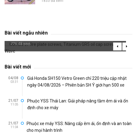
1833 đã xem
Combo of fire plate screws, Titanium GR5 oil
Bài viết ngẫu nhiên
cap screws with Wave
776 đã xem
Bài viết mới
04/08
Giá Honda SH150 Vetro Green chỉ 220 triệu cập nhật
03:31
ngày 04/08/2026 – Phiên bản SH Ý giới hạn 500 xe
21/07
Phuộc YSS Thái Lan: Giải pháp nâng tầm êm ái và ổn
11:05
định cho xe máy
21/07
Phuộc xe máy YSS: Nâng cấp êm ái, ổn định và an toàn
11:04
cho mọi hành trình