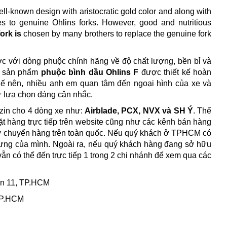
ell-known design with aristocratic gold color and along with
es to genuine Ohlins forks.
However, good and nutritious
fork is
chosen
by many brothers to replace the genuine fork
c với dòng phuộc chính hãng về độ chất lượng, bền bỉ và
o sản phẩm
phuộc bình dầu Ohlins F
được thiết kế hoàn
ế nên, nhiều anh em quan tâm đến ngoại hình của xe và
ự lựa chọn đáng cân nhắc.
zin cho 4 dòng xe như:
Airblade, PCX, NVX và SH Ý
. Thế
t hàng trực tiếp trên website cũng như các kênh bán hàng
rợ chuyển hàng trên toàn quốc. Nếu quý khách ở TPHCM có
 cưng của mình. Ngoài ra, nếu quý khách hàng đang sở hữu
ẫn có thể đến trực tiếp 1 trong 2 chi nhánh để xem qua các
ận 11, TP.HCM
TP.HCM