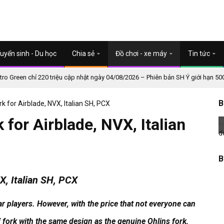
uyển sinh - Du học
Chia sẻ
Đồ chơi - xe máy
Tin tức
o Green chỉ 220 triệu cập nhật ngày 04/08/2026 – Phiên bản SH Ý giới hạn 50
B
ork for Airblade, NVX, Italian SH, PCX
k for Airblade, NVX, Italian
B
VX, Italian SH, PCX
ar players.
However, with the price that not everyone can
 fork with the same design as the genuine Ohlins fork,