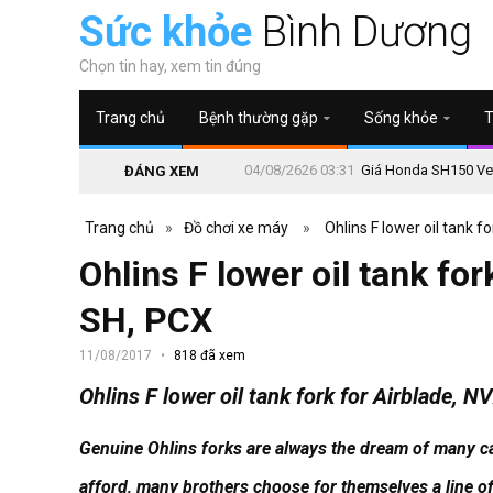
Sức khỏe
Bình Dương
Chọn tin hay, xem tin đúng
Trang chủ
Bệnh thường gặp
Sống khỏe
T
04/08/2626 03:31
Giá Honda SH150 Vetr
ĐÁNG XEM
Trang chủ
»
Đồ chơi xe máy
»
Ohlins F lower oil tank f
Ohlins F lower oil tank for
SH, PCX
11/08/2017
818 đã xem
Ohlins F lower oil tank fork for Airblade, N
Genuine Ohlins forks are always the dream of many c
afford, many brothers choose for themselves a line of