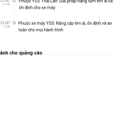
21/07
Phuộc YSS Thái Lan: Giải pháp nâng tầm êm ái và
11:05
ổn định cho xe máy
21/07
Phuộc xe máy YSS: Nâng cấp êm ái, ổn định và an
11:04
toàn cho mọi hành trình
ành cho quảng cáo