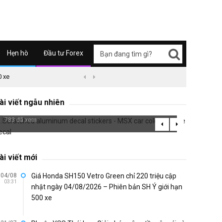
Hẹn hò
Đầu tư Forex
0 xe
09/04/2626 03:51
Honda Super Cub C125 ABS


Summa
Scratched aluminum decal stickers -
carbon
ài viết ngẫu nhiên
MSX car color change decal
1100 đã
783 đã xem
ài viết mới
04/08
Giá Honda SH150 Vetro Green chỉ 220 triệu cập
03:31
nhật ngày 04/08/2026 – Phiên bản SH Ý giới hạn
500 xe