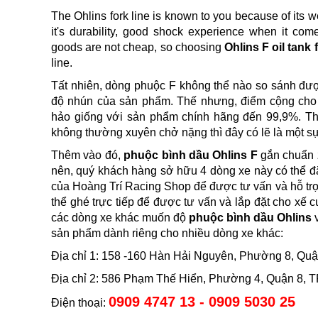
The Ohlins fork line is known to you because of its w
it's durability, good shock experience when it com
goods are not cheap, so choosing
Ohlins F oil tank 
line.
Tất nhiên, dòng phuộc F không thể nào so sánh đượ
độ nhún của sản phẩm. Thế nhưng, điểm cộng ch
hảo giống với sản phẩm chính hãng đến 99,9%. Th
không thường xuyên chở nặng thì đây có lẽ là một s
Thêm vào đó,
phuộc bình dầu Ohlins F
gắn chuẩn 
nên, quý khách hàng sở hữu 4 dòng xe này có thể đặ
của Hoàng Trí Racing Shop để được tư vấn và hỗ t
thể ghé trực tiếp để được tư vấn và lắp đặt cho xế
các dòng xe khác muốn độ
phuộc bình dầu Ohlins
v
sản phẩm dành riêng cho nhiều dòng xe khác:
Địa chỉ 1: 158 -160 Hàn Hải Nguyên, Phường 8, Qu
Địa chỉ 2: 586 Phạm Thế Hiển, Phường 4, Quận 8, 
0909 4747 13 - 0909 5030 25
Điện thoại: