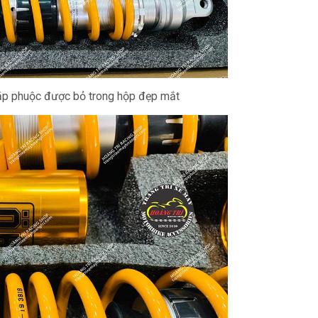
ặp phuộc được bỏ trong hộp đẹp mắt