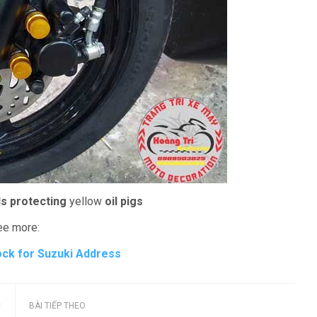
ls protecting
yellow
oil pigs
ee more:
lock for Suzuki Address
C
BÀI TIẾP THEO