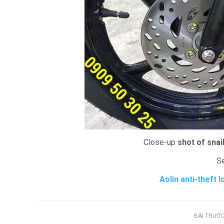
Close-up
shot of snai
S
Aolin anti-theft 
BÀI TRƯỚ