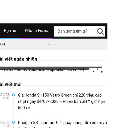
Hẹn hò
Đầu tư Forex
0 xe
09/04/2626 03:51
Honda Super Cub C125 ABS


Exciter 155 CNC aluminum sprocket
Take a
cover - V1
Thaila
ài viết ngẫu nhiên
704 đã xem
673 đã 
ài viết mới
04/08
Giá Honda SH150 Vetro Green chỉ 220 triệu cập
03:31
nhật ngày 04/08/2026 – Phiên bản SH Ý giới hạn
500 xe
21/07
Phuộc YSS Thái Lan: Giải pháp nâng tầm êm ái và
11:05