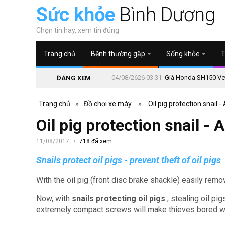
Sức khỏe
Bình Dương
Chọn tin hay, xem tin đúng
Trang chủ
Bệnh thường gặp
Sống khỏe
T
04/08/2626 03:31
Giá Honda SH150 Vetr
ĐÁNG XEM
Trang chủ
»
Đồ chơi xe máy
»
Oil pig protection snail -
Oil pig protection snail - 
11/08/2017
718 đã xem
Snails protect oil pigs - prevent theft of oil pigs
With the oil pig (front disc brake shackle) easily remo
Now, with
snails protecting oil pigs
, stealing oil pi
extremely compact screws will make thieves bored w