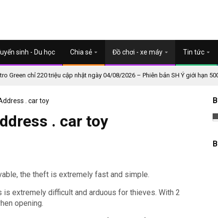
uyển sinh - Du học
Chia sẻ
Đồ chơi - xe máy
Tin tức
o Green chỉ 220 triệu cập nhật ngày 04/08/2026 – Phiên bản SH Ý giới hạn 50
B
 Address . car toy
Address . car toy
B
vable, the theft is extremely fast and simple.
gs is extremely difficult and arduous for thieves.
With 2
hen opening.