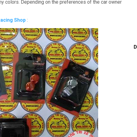
any colors.
Depending on the preferences of the car owner
Racing Shop
:
D