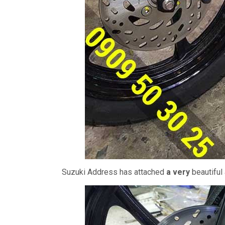
Suzuki Address has attached
a very
beautiful