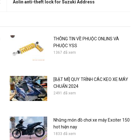
X
Aolin anti-theft lock for Suzuki Address
i
THÔNG TIN VỀ PHUỘC ONLINS VÀ
PHUỘC YSS
1367 đã xem
[BẬT MÍ] QUY TRÌNH CÁC KEO XE MÁY
CHUẨN 2024
2491 đã xem
Những món đồ chơi xe máy Exciter 150
hot hiện nay
1833 đã xem