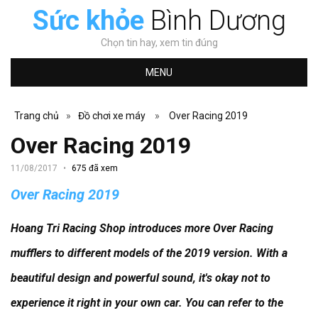
Sức khỏe
Bình Dương
Chọn tin hay, xem tin đúng
MENU
Trang chủ
»
Đồ chơi xe máy
»
Over Racing 2019
Over Racing 2019
11/08/2017
675 đã xem
Over Racing 2019
Hoang Tri Racing Shop introduces more Over Racing
mufflers to different models of the 2019 version.
With a
beautiful design and powerful sound, it's okay not to
experience it right in your own car.
You can refer to the