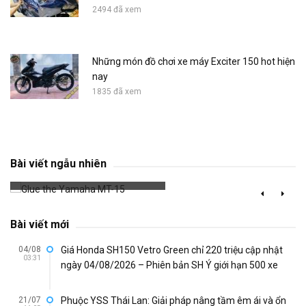
2494 đã xem
Những món đồ chơi xe máy Exciter 150 hot hiện
nay
1835 đã xem
Glue the Yamaha MT-15
Bài viết ngẫu nhiên
830 đã xem
Bài viết mới
04/08
Giá Honda SH150 Vetro Green chỉ 220 triệu cập nhật
03:31
ngày 04/08/2026 – Phiên bản SH Ý giới hạn 500 xe
21/07
Phuộc YSS Thái Lan: Giải pháp nâng tầm êm ái và ổn