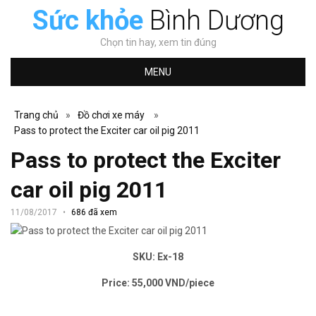
Sức khỏe
Bình Dương
Chọn tin hay, xem tin đúng
MENU
Trang chủ
»
Đồ chơi xe máy
»
Pass to protect the Exciter car oil pig 2011
Pass to protect the Exciter
car oil pig 2011
11/08/2017
686 đã xem
SKU: Ex-18
Price: 55,000 VND/piece