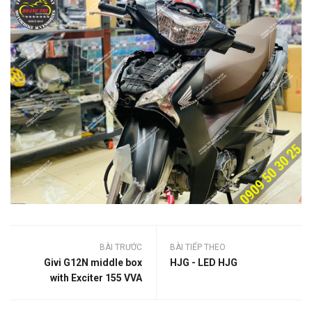
BÀI TRƯỚC
BÀI TIẾP THEO
Givi G12N middle box
HJG - LED HJG
with Exciter 155 VVA