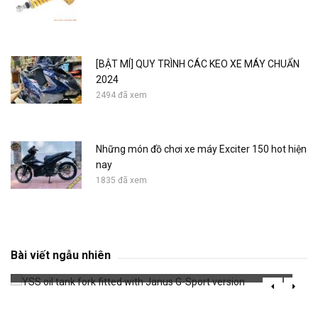
[BẬT MÍ] QUY TRÌNH CÁC KEO XE MÁY CHUẨN
2024
2494 đã xem
Những món đồ chơi xe máy Exciter 150 hot hiện
nay
1835 đã xem
YSS oil tank fork fitted with Janus G-Sport
version
Bài viết ngẫu nhiên
707 đã xem