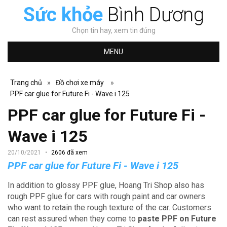
Sức khỏe
Bình Dương
Chọn tin hay, xem tin đúng
MENU
Trang chủ
»
Đồ chơi xe máy
»
PPF car glue for Future Fi - Wave i 125
PPF car glue for Future Fi -
Wave i 125
20/10/2021
2606 đã xem
PPF car glue for Future Fi - Wave i 125
In addition to glossy PPF glue, Hoang Tri Shop also has
rough PPF glue for cars with rough paint and car owners
who want to retain the rough texture of the car.
Customers
can rest assured when they come to
paste PPF on Future