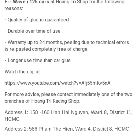
Fi - Wave i 125 cars
at Hoang Tri Shop for the following
reasons:
- Quality of glue is guaranteed
- Durable over time of use
- Warranty up to 24 months, peeling due to technical errors
is re-pasted completely free of charge.
- Longer use time than car glue.
Watch the clip at:
https://www.youtube.com/watch?v=Afj55mKv5nA
For more advice, please contact immediately one of the two
branches of Hoang Tri Racing Shop:
Address 1: 158 -160 Han Hai Nguyen, Ward 8, District 11,
HCMC
Address 2: 586 Pham The Hien, Ward 4, District 8, HCMC