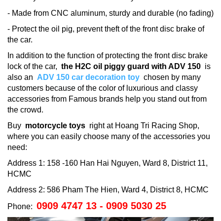
- Made from CNC aluminum, sturdy and durable (no fading)
- Protect the oil pig, prevent theft of the front disc brake of
the car.
In addition to the function of protecting the front disc brake
lock of the car,
the H2C oil piggy guard with ADV 150
is
also an
ADV 150 car decoration toy
chosen by many
customers because of the color of luxurious and classy
accessories from Famous brands help you stand out from
the crowd.
Buy
motorcycle toys
right at Hoang Tri Racing Shop,
where you can easily choose many of the accessories you
need:
Address 1: 158 -160 Han Hai Nguyen, Ward 8, District 11,
HCMC
Address 2: 586 Pham The Hien, Ward 4, District 8, HCMC
0909 4747 13 - 0909 5030 25
Phone: