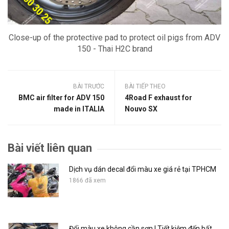
Close-up of the protective pad to protect oil pigs from ADV
150 - Thai H2C brand
BÀI TRƯỚC
BÀI TIẾP THEO
BMC air filter for ADV 150
4Road F exhaust for
made in ITALIA
Nouvo SX
Bài viết liên quan
Dịch vụ dán decal đổi màu xe giá rẻ tại TPHCM
1866 đã xem
Đổi màu xe không cần sơn | Tiết kiệm đến bất