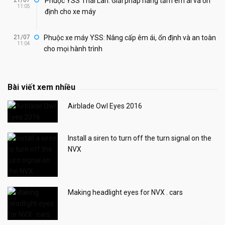
Phuộc YSS Thái Lan: Giải pháp nâng tầm êm ái và ổn
11:05
định cho xe máy
21/07
Phuộc xe máy YSS: Nâng cấp êm ái, ổn định và an toàn
11:04
cho mọi hành trình
Bài viết xem nhiều
Airblade Owl Eyes 2016
Install a siren to turn off the turn signal on the
NVX
Making headlight eyes for NVX . cars