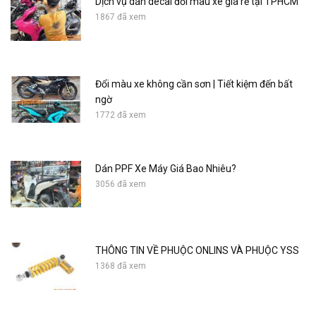
Dịch vụ dán decal đổi màu xe giá rẻ tại TPHCM
1867 đã xem
Đổi màu xe không cần sơn | Tiết kiệm đến bất
ngờ
1772 đã xem
Dán PPF Xe Máy Giá Bao Nhiêu?
3056 đã xem
THÔNG TIN VỀ PHUỘC ONLINS VÀ PHUỘC YSS
1368 đã xem