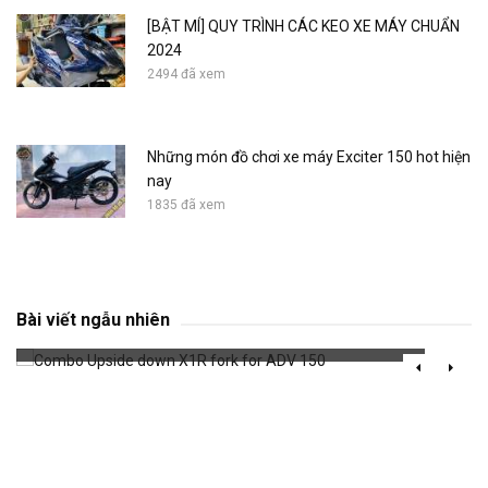
[BẬT MÍ] QUY TRÌNH CÁC KEO XE MÁY CHUẨN
2024
2494 đã xem
Những món đồ chơi xe máy Exciter 150 hot hiện
nay
1835 đã xem
Combo Upside down X1R fork for ADV 150
Bài viết ngẫu nhiên
1003 đã xem