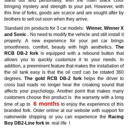
stand out and personality, with the main black color
bringing mystery and strength to your pet.
However, with
this line of forks, goods are scarce and are sought after by
brothers to sell out soon when they arrive.
Standard zin products for 3 car models:
Winner, Winner X
and Sonic
.
No need to modify the vehicle and still install it
properly.
A new experience for your pet car brings
smoothness, comfort, beauty with high aesthetics.
The
RCB DB-2 fork
is equipped with a rebound button that
allows you to quickly customize it to your needs.
In
addition, a preeminent feature that makes the installation of
the oil tank easy is that the oil cord can be rotated 360
degrees.
The gold RCB DB-2 fork
helps the driver to
cross bad roads no longer hear the croaking sound that
affects your psychology.
Another point that makes many
customers choose this product is
the warranty with a long
6 months
time of up to
to enjoy the experience of this
branded fork.
Order online at our website with support for
nationwide shipping or you can experience the
Racing
Boy DB2-Line fork in
real life
!