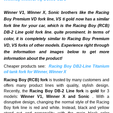
Winner V1, Winner X, Sonic brothers like the Racing
Boy Premium VD fork line, VS ti gold now has a similar
fork line for your car, which is the Racing Boy (RCB)
DB-2 Line gold fork line. quite prominent.
In terms of
color, it is completely similar to Racing Boy Premium
VD, VS forks of other models.
Experience right through
the information and images below to get more
information about the product!
Cheaper products see:
Racing Boy DB2-Line Titanium
oil tank fork for Winner, Winner X
Racing Boy (RCB) fork
is trusted by many customers and
offers many product lines with quality, stylish design.
Recently, the
Racing Boy DB-2 Line fork
is
gold
for 3
models:
Winner V1, Winner X and Sonic
.
With a
disruptive design, changing the normal style of the Racing
Boy fork line is red and white.
Instead, black and yellow