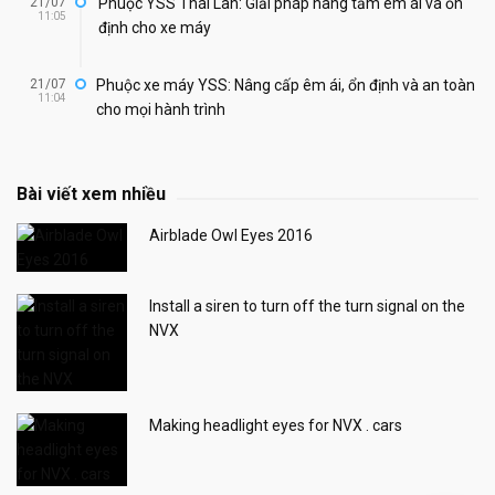
21/07
Phuộc YSS Thái Lan: Giải pháp nâng tầm êm ái và ổn
11:05
định cho xe máy
21/07
Phuộc xe máy YSS: Nâng cấp êm ái, ổn định và an toàn
11:04
cho mọi hành trình
Bài viết xem nhiều
Airblade Owl Eyes 2016
Install a siren to turn off the turn signal on the
NVX
Making headlight eyes for NVX . cars