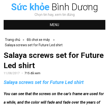
Sức khỏe
Bình Dương
Chọn tin hay, xem tin đúng
MENU
Trang chủ
»
Đồ chơi xe máy
»
Salaya screws set for Future Led shirt
Salaya screws set for Future
Led shirt
11/08/2017
715 đã xem
Salaya screws set for Future Led shirt
You can see that the screws on the car's frame are used for
a while, and the color will fade and fade over the years of