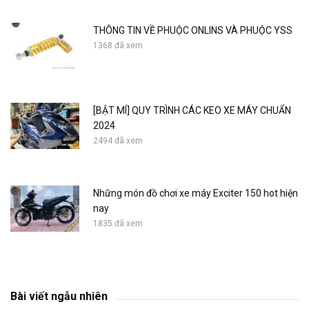
THÔNG TIN VỀ PHUỘC ONLINS VÀ PHUỘC YSS
1368 đã xem
[BẬT MÍ] QUY TRÌNH CÁC KEO XE MÁY CHUẨN
2024
2494 đã xem
Những món đồ chơi xe máy Exciter 150 hot hiện
nay
1835 đã xem
NVX 155 . diagonal fork shackle
Bài viết ngẫu nhiên
664 đã xem