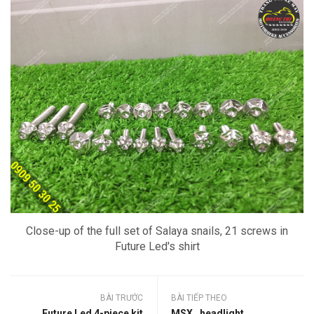
Close-up of the full set of Salaya snails, 21 screws in
Future Led's shirt
BÀI TRƯỚC
BÀI TIẾP THEO
Future Led 4-piece kit
MSX . headlight