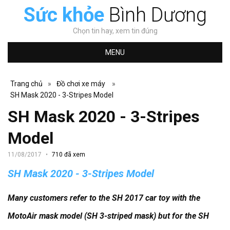
Sức khỏe
Bình Dương
Chọn tin hay, xem tin đúng
MENU
Trang chủ
»
Đồ chơi xe máy
»
SH Mask 2020 - 3-Stripes Model
SH Mask 2020 - 3-Stripes
Model
11/08/2017
710 đã xem
SH Mask 2020 - 3-Stripes Model
Many customers refer to the SH 2017 car toy with the
MotoAir mask model (SH 3-striped mask) but for the SH