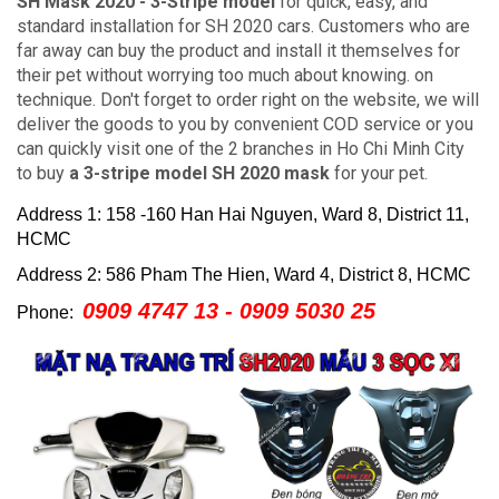
SH Mask 2020 - 3-Stripe model
for quick, easy, and
standard installation for SH 2020 cars. Customers who are
far away can buy the product and install it themselves for
their pet without worrying too much about knowing. on
technique.
Don't forget to order right on the website, we will
deliver the goods to you by convenient COD service or you
can quickly visit one of the 2 branches in Ho Chi Minh City
to buy
a 3-stripe model SH 2020 mask
for your pet.
Address 1: 158 -160 Han Hai Nguyen, Ward 8, District 11,
HCMC
Address 2: 586 Pham The Hien, Ward 4, District 8, HCMC
0909 4747 13 - 0909 5030 25
Phone: