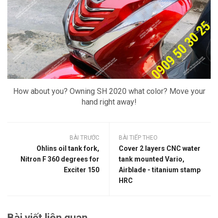
How about you?
Owning SH 2020 what color?
Move your
hand right away!
BÀI TRƯỚC
BÀI TIẾP THEO
Ohlins oil tank fork,
Cover 2 layers CNC water
Nitron F 360 degrees for
tank mounted Vario,
Exciter 150
Airblade - titanium stamp
HRC
Bài viết liên quan