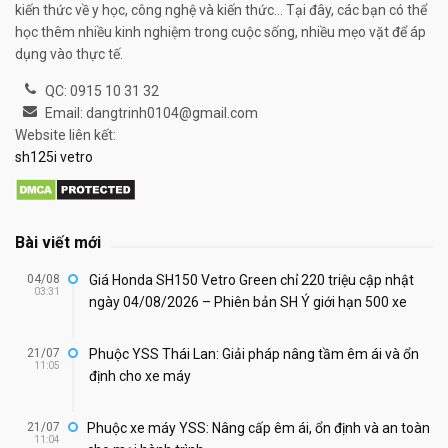
kiến thức về y học, công nghệ và kiến thức... Tại đây, các bạn có thể
học thêm nhiều kinh nghiệm trong cuộc sống, nhiều mẹo vặt để áp
dụng vào thực tế.
QC: 0915 10 31 32
Email: dangtrinh0104@gmail.com
Website liên kết:
sh125i vetro
Bài viết mới
04/08
Giá Honda SH150 Vetro Green chỉ 220 triệu cập nhật
03:31
ngày 04/08/2026 – Phiên bản SH Ý giới hạn 500 xe
21/07
Phuộc YSS Thái Lan: Giải pháp nâng tầm êm ái và ổn
11:05
định cho xe máy
21/07
Phuộc xe máy YSS: Nâng cấp êm ái, ổn định và an toàn
11:04