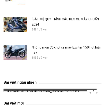
[BẬT MÍ] QUY TRÌNH CÁC KEO XE MÁY CHUẨN
2024
2494 đã xem
Những món đồ chơi xe máy Exciter 150 hot hiện
nay
1835 đã xem
Airblade 2013 car decoration_Chrome foot
rests
Bài viết ngẫu nhiên
670 đã xem
Bài viết mới