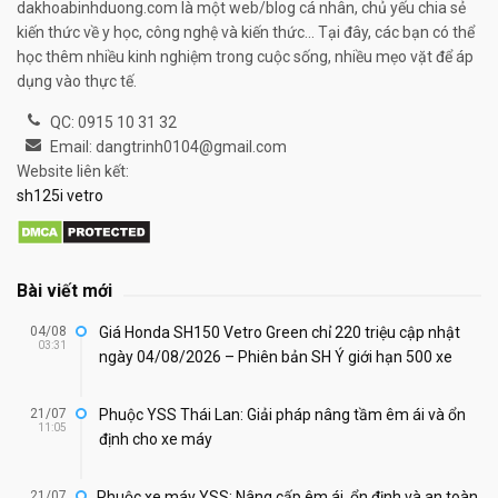
dakhoabinhduong.com là một web/blog cá nhân, chủ yếu chia sẻ
kiến thức về y học, công nghệ và kiến thức... Tại đây, các bạn có thể
học thêm nhiều kinh nghiệm trong cuộc sống, nhiều mẹo vặt để áp
dụng vào thực tế.
QC: 0915 10 31 32
Email: dangtrinh0104@gmail.com
Website liên kết:
sh125i vetro
Bài viết mới
04/08
Giá Honda SH150 Vetro Green chỉ 220 triệu cập nhật
03:31
ngày 04/08/2026 – Phiên bản SH Ý giới hạn 500 xe
21/07
Phuộc YSS Thái Lan: Giải pháp nâng tầm êm ái và ổn
11:05
định cho xe máy
21/07
Phuộc xe máy YSS: Nâng cấp êm ái, ổn định và an toàn