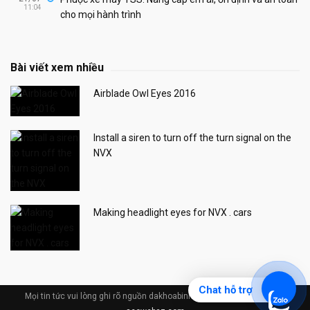
11:04
cho mọi hành trình
Bài viết xem nhiều
Airblade Owl Eyes 2016
Install a siren to turn off the turn signal on the
NVX
Making headlight eyes for NVX . cars
Chat hỗ trợ
Mọi tin tức vui lòng ghi rõ nguồn dakhoabinhduong.com © Design by