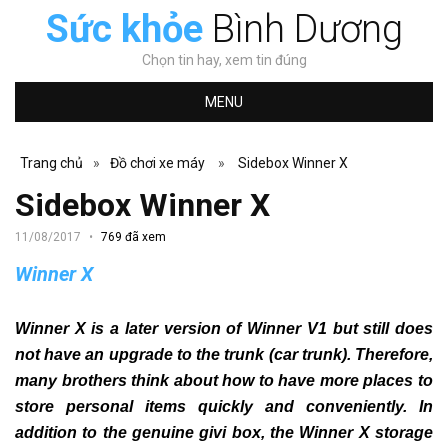
Sức khỏe
Bình Dương
Chọn tin hay, xem tin đúng
MENU
Trang chủ
»
Đồ chơi xe máy
»
Sidebox Winner X
Sidebox Winner X
11/08/2017
769 đã xem
Winner X
Winner X is a later version of Winner V1 but still does
not have an upgrade to the trunk (car trunk).
Therefore,
many brothers think about how to have more places to
store personal items quickly and conveniently.
In
addition to the genuine givi box, the Winner X storage