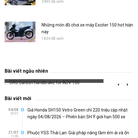
2493 đã xem
Những món đồ chơi xe máy Exciter 150 hot hiện
nay
1834 đã xem
CRG Carbon handbrake for ADV 150
Bài viết ngẫu nhiên
807 đã xem
Bài viết mới
04/08
Giá Honda SH150 Vetro Green chỉ 220 triệu cập nhật
03:31
ngày 04/08/2026 – Phiên bản SH Ý giới hạn 500 xe
21/07
Phuộc YSS Thái Lan: Giải pháp nâng tầm êm ái và ổn
11:05