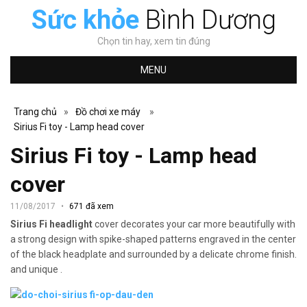
Sức khỏe
Bình Dương
Chọn tin hay, xem tin đúng
MENU
Trang chủ
»
Đồ chơi xe máy
»
Sirius Fi toy - Lamp head cover
Sirius Fi toy - Lamp head
cover
11/08/2017
671 đã xem
Sirius Fi headlight
cover decorates your car more beautifully with
a strong design with spike-shaped patterns engraved in the center
of the black headplate and surrounded by a delicate chrome finish.
and unique .